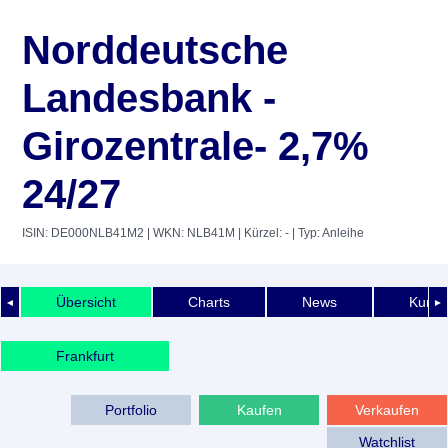
Norddeutsche
Landesbank -
Girozentrale- 2,7%
24/27
ISIN: DE000NLB41M2
| WKN: NLB41M
| Kürzel: -
| Typ: Anleihe
Übersicht
Charts
News
Kurshi
◄
►
Frankfurt
Portfolio
Kaufen
Verkaufen
Watchlist