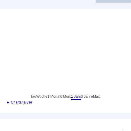
Tag
Woche
1 Monat
6 Mon.
1 Jahr
3 Jahre
Max.
► Chartanalyse
-