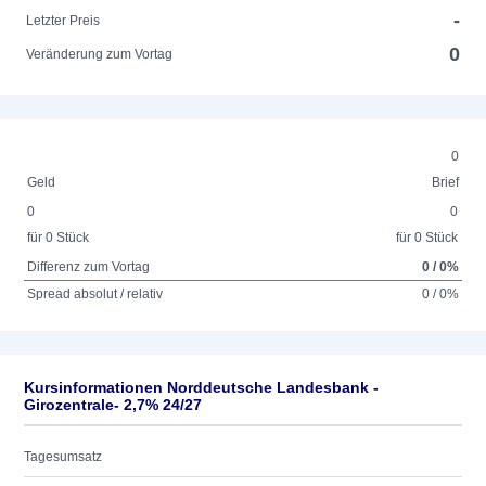
-
Letzter Preis
0
Veränderung zum Vortag
0
Geld
Brief
0
0
für 0 Stück
für 0 Stück
Differenz zum Vortag
0 / 0%
Spread absolut / relativ
0 / 0%
Kursinformationen Norddeutsche Landesbank -
Girozentrale- 2,7% 24/27
Tagesumsatz