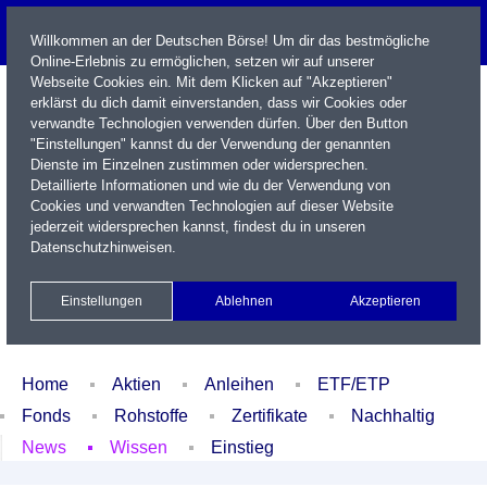
Willkommen an der Deutschen Börse! Um dir das bestmögliche
Online-Erlebnis zu ermöglichen, setzen wir auf unserer
Webseite Cookies ein. Mit dem Klicken auf "Akzeptieren"
erklärst du dich damit einverstanden, dass wir Cookies oder
verwandte Technologien verwenden dürfen. Über den Button
"Einstellungen" kannst du der Verwendung der genannten
Dienste im Einzelnen zustimmen oder widersprechen.
Detaillierte Informationen und wie du der Verwendung von
Cookies und verwandten Technologien auf dieser Website
Name / WKN / ISIN / Kürzel
jederzeit widersprechen kannst, findest du in unseren
Datenschutzhinweisen
.
Newsletter
Kontakt
English
Einstellungen
Ablehnen
Akzeptieren
Xetra Realtime
Watchlist
Portfolio
Login
Home
Aktien
Anleihen
ETF/ETP
Fonds
Rohstoffe
Zertifikate
Nachhaltig
News
Wissen
Einstieg