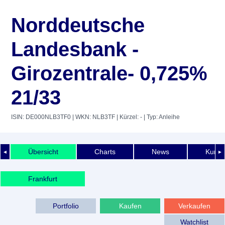
Norddeutsche
Landesbank -
Girozentrale- 0,725%
21/33
ISIN: DE000NLB3TF0
| WKN: NLB3TF
| Kürzel: -
| Typ: Anleihe
Übersicht
Charts
News
Kurshi
◄
►
Frankfurt
Portfolio
Kaufen
Verkaufen
Watchlist