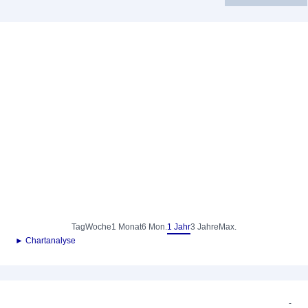
Tag
Woche
1 Monat
6 Mon.
1 Jahr
3 Jahre
Max.
► Chartanalyse
-