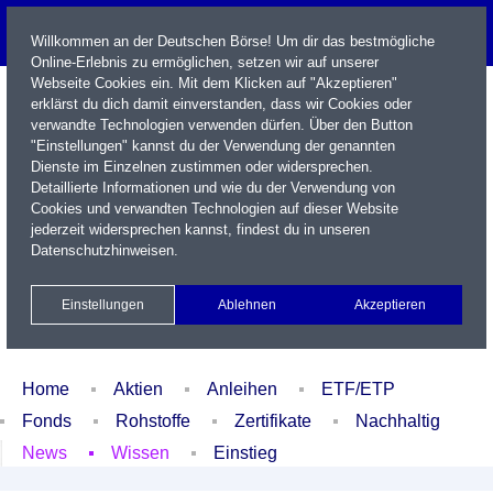
Willkommen an der Deutschen Börse! Um dir das bestmögliche
Online-Erlebnis zu ermöglichen, setzen wir auf unserer
Webseite Cookies ein. Mit dem Klicken auf "Akzeptieren"
erklärst du dich damit einverstanden, dass wir Cookies oder
verwandte Technologien verwenden dürfen. Über den Button
"Einstellungen" kannst du der Verwendung der genannten
Dienste im Einzelnen zustimmen oder widersprechen.
Detaillierte Informationen und wie du der Verwendung von
Cookies und verwandten Technologien auf dieser Website
Name / WKN / ISIN / Kürzel
jederzeit widersprechen kannst, findest du in unseren
Datenschutzhinweisen
.
Newsletter
Kontakt
English
Einstellungen
Ablehnen
Akzeptieren
Xetra Realtime
Watchlist
Portfolio
Login
Home
Aktien
Anleihen
ETF/ETP
Fonds
Rohstoffe
Zertifikate
Nachhaltig
News
Wissen
Einstieg