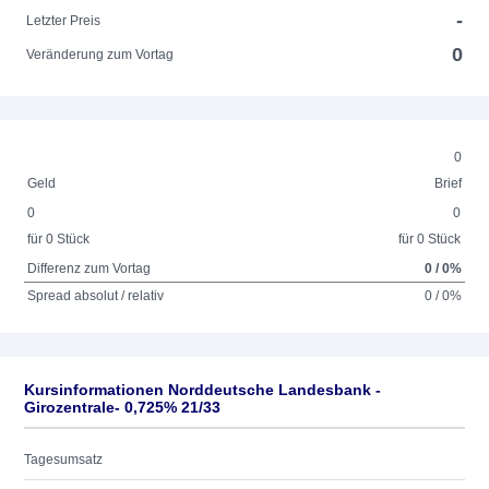
-
Letzter Preis
0
Veränderung zum Vortag
0
Geld
Brief
0
0
für 0 Stück
für 0 Stück
Differenz zum Vortag
0 / 0%
Spread absolut / relativ
0 / 0%
Kursinformationen Norddeutsche Landesbank -
Girozentrale- 0,725% 21/33
Tagesumsatz