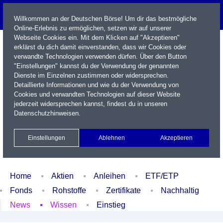
Willkommen an der Deutschen Börse! Um dir das bestmögliche
Online-Erlebnis zu ermöglichen, setzen wir auf unserer
Webseite Cookies ein. Mit dem Klicken auf "Akzeptieren"
erklärst du dich damit einverstanden, dass wir Cookies oder
verwandte Technologien verwenden dürfen. Über den Button
"Einstellungen" kannst du der Verwendung der genannten
Dienste im Einzelnen zustimmen oder widersprechen.
Detaillierte Informationen und wie du der Verwendung von
Cookies und verwandten Technologien auf dieser Website
Name / WKN / ISIN / Kürzel
jederzeit widersprechen kannst, findest du in unseren
Datenschutzhinweisen
.
Newsletter
Kontakt
English
Einstellungen
Ablehnen
Akzeptieren
Xetra Realtime
Watchlist
Portfolio
Login
Home
Aktien
Anleihen
ETF/ETP
Fonds
Rohstoffe
Zertifikate
Nachhaltig
News
Wissen
Einstieg