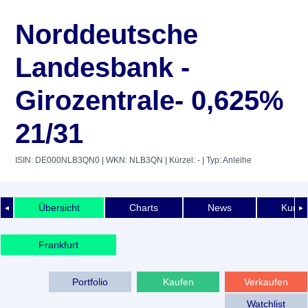
Norddeutsche
Landesbank -
Girozentrale- 0,625%
21/31
ISIN: DE000NLB3QN0
| WKN: NLB3QN
| Kürzel: -
| Typ: Anleihe
Übersicht
Charts
News
Kurshi
◄
►
Frankfurt
Portfolio
Kaufen
Verkaufen
Watchlist