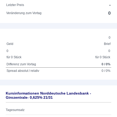
-
Letzter Preis
0
Veränderung zum Vortag
0
Geld
Brief
0
0
für 0 Stück
für 0 Stück
Differenz zum Vortag
0 / 0%
Spread absolut / relativ
0 / 0%
Kursinformationen Norddeutsche Landesbank -
Girozentrale- 0,625% 21/31
Tagesumsatz