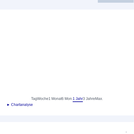
Tag
Woche
1 Monat
6 Mon.
1 Jahr
3 Jahre
Max.
► Chartanalyse
-