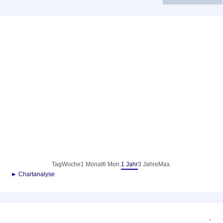
Tag
Woche
1 Monat
6 Mon.
1 Jahr
3 Jahre
Max.
► Chartanalyse
-