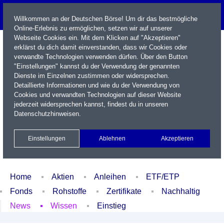
Willkommen an der Deutschen Börse! Um dir das bestmögliche
Online-Erlebnis zu ermöglichen, setzen wir auf unserer
Webseite Cookies ein. Mit dem Klicken auf "Akzeptieren"
erklärst du dich damit einverstanden, dass wir Cookies oder
verwandte Technologien verwenden dürfen. Über den Button
"Einstellungen" kannst du der Verwendung der genannten
Dienste im Einzelnen zustimmen oder widersprechen.
Detaillierte Informationen und wie du der Verwendung von
Cookies und verwandten Technologien auf dieser Website
Name / WKN / ISIN / Kürzel
jederzeit widersprechen kannst, findest du in unseren
Datenschutzhinweisen
.
Newsletter
Kontakt
English
Einstellungen
Ablehnen
Akzeptieren
Xetra Realtime
Watchlist
Portfolio
Login
Home
Aktien
Anleihen
ETF/ETP
Fonds
Rohstoffe
Zertifikate
Nachhaltig
News
Wissen
Einstieg