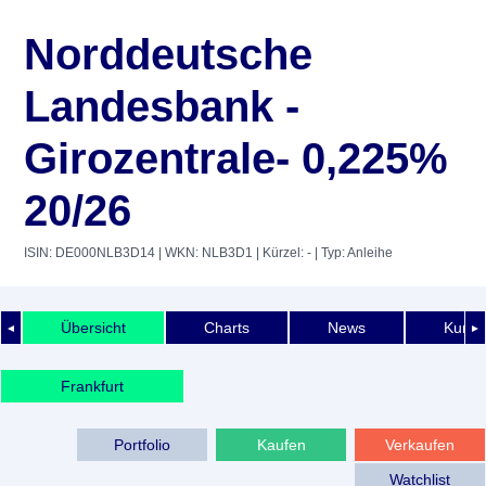
Norddeutsche
Landesbank -
Girozentrale- 0,225%
20/26
ISIN: DE000NLB3D14
| WKN: NLB3D1
| Kürzel: -
| Typ: Anleihe
Übersicht
Charts
News
Kurshi
◄
►
Frankfurt
Portfolio
Kaufen
Verkaufen
Watchlist