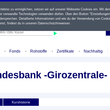
ebnis zu ermöglichen, setzen wir auf unserer Webseite Cookies ein. Mit de
der verwandte Technologien verwenden dürfen. Über den Button "Einstellungen
ersprechen. Detaillierte Informationen und wie du der Verwendung von Cooki
nst, findest du in unseren
Datenschutzhinweisen
.
KN / ISIN / Kürzel
Fonds
Rohstoffe
Zertifikate
Nachhaltig
desbank -Girozentrale- 
Kurshistorie