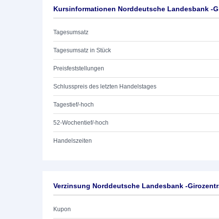
Kursinformationen Norddeutsche Landesbank -Gir
Tagesumsatz
Tagesumsatz in Stück
Preisfeststellungen
Schlusspreis des letzten Handelstages
Tagestief/-hoch
52-Wochentief/-hoch
Handelszeiten
Verzinsung Norddeutsche Landesbank -Girozentra
Kupon