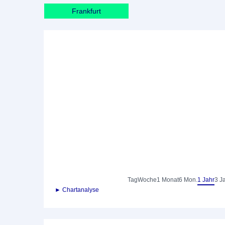
Frankfurt
Tag
Woche
1 Monat
6 Mon.
1 Jahr
3 J
► Chartanalyse