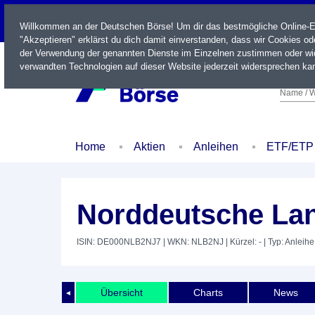
LIVE
Willkommen an der Deutschen Börse! Um dir das bestmögliche Online-Erl
"Akzeptieren" erklärst du dich damit einverstanden, dass wir Cookies o
der Verwendung der genannten Dienste im Einzelnen zustimmen oder wid
verwandten Technologien auf dieser Website jederzeit widersprechen kan
Name / W
Home
Aktien
Anleihen
ETF/ETP
Norddeutsche Lan
ISIN: DE000NLB2NJ7
| WKN: NLB2NJ
| Kürzel: -
| Typ: Anleihe
Übersicht
Charts
News
◄