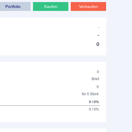
Portfolio
Kaufen
Verkaufen
-
-
0
0
Brief
0
für 0 Stück
0 / 0%
0 / 0%