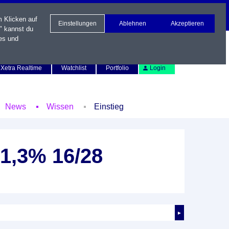
m Klicken auf
Einstellungen
Ablehnen
Akzeptieren
" kannst du
es und
Newsletter
Kontakt
English
Xetra Realtime
Watchlist
Portfolio
Login
News
Wissen
Einstieg
1,3% 16/28
►