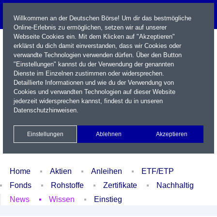
Willkommen an der Deutschen Börse! Um dir das bestmögliche
Online-Erlebnis zu ermöglichen, setzen wir auf unserer
Webseite Cookies ein. Mit dem Klicken auf "Akzeptieren"
erklärst du dich damit einverstanden, dass wir Cookies oder
verwandte Technologien verwenden dürfen. Über den Button
"Einstellungen" kannst du der Verwendung der genannten
Dienste im Einzelnen zustimmen oder widersprechen.
Detaillierte Informationen und wie du der Verwendung von
Cookies und verwandten Technologien auf dieser Website
Name / WKN / ISIN / Kürzel
jederzeit widersprechen kannst, findest du in unseren
Datenschutzhinweisen
.
Newsletter
Kontakt
English
Einstellungen
Ablehnen
Akzeptieren
Xetra Realtime
Watchlist
Portfolio
Login
Home
Aktien
Anleihen
ETF/ETP
Fonds
Rohstoffe
Zertifikate
Nachhaltig
News
Wissen
Einstieg