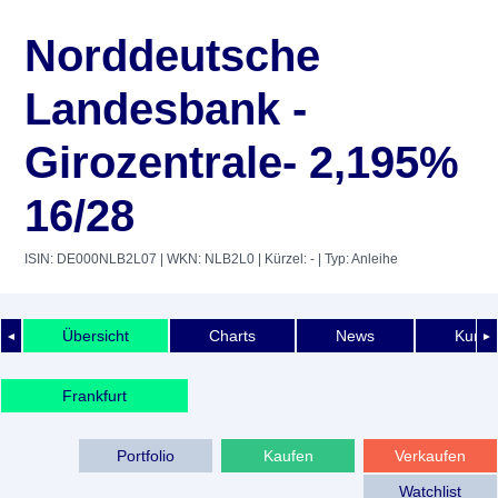
Norddeutsche
Landesbank -
Girozentrale- 2,195%
16/28
ISIN: DE000NLB2L07
| WKN: NLB2L0
| Kürzel: -
| Typ: Anleihe
Übersicht
Charts
News
Kurshi
◄
►
Frankfurt
Portfolio
Kaufen
Verkaufen
Watchlist