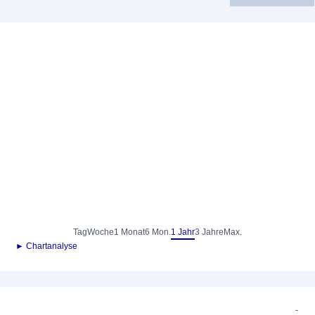
Tag
Woche
1 Monat
6 Mon.
1 Jahr
3 Jahre
Max.
► Chartanalyse
-