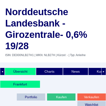
Norddeutsche
Landesbank -
Girozentrale- 0,6%
19/28
ISIN: DE000NLB27H1
| WKN: NLB27H
| Kürzel: -
| Typ: Anleihe
Übersicht
Charts
News
Kurshi
◄
►
Frankfurt
Portfolio
Kaufen
Verkaufen
Watchlist