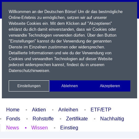
Willkommen an der Deutschen Börse! Um dir das bestmögliche
Online-Erlebnis zu ermöglichen, setzen wir auf unserer
Webseite Cookies ein. Mit dem Klicken auf "Akzeptieren"
erklärst du dich damit einverstanden, dass wir Cookies oder
verwandte Technologien verwenden dürfen. Über den Button
"Einstellungen" kannst du der Verwendung der genannten
Dienste im Einzelnen zustimmen oder widersprechen.
Detaillierte Informationen und wie du der Verwendung von
Cookies und verwandten Technologien auf dieser Website
Name / WKN / ISIN / Kürzel
jederzeit widersprechen kannst, findest du in unseren
Datenschutzhinweisen
.
Newsletter
Kontakt
English
Einstellungen
Ablehnen
Akzeptieren
Xetra Realtime
Watchlist
Portfolio
Login
Home
Aktien
Anleihen
ETF/ETP
Fonds
Rohstoffe
Zertifikate
Nachhaltig
News
Wissen
Einstieg