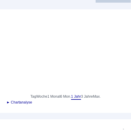
Tag
Woche
1 Monat
6 Mon.
1 Jahr
3 Jahre
Max.
► Chartanalyse
-