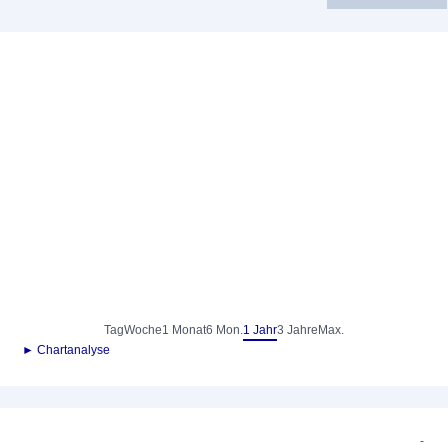
Tag
Woche
1 Monat
6 Mon.
1 Jahr
3 Jahre
Max.
► Chartanalyse
-