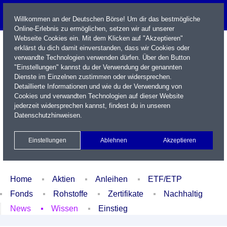
Willkommen an der Deutschen Börse! Um dir das bestmögliche
Online-Erlebnis zu ermöglichen, setzen wir auf unserer
Webseite Cookies ein. Mit dem Klicken auf "Akzeptieren"
erklärst du dich damit einverstanden, dass wir Cookies oder
verwandte Technologien verwenden dürfen. Über den Button
"Einstellungen" kannst du der Verwendung der genannten
Dienste im Einzelnen zustimmen oder widersprechen.
Detaillierte Informationen und wie du der Verwendung von
Cookies und verwandten Technologien auf dieser Website
Name / WKN / ISIN / Kürzel
jederzeit widersprechen kannst, findest du in unseren
Datenschutzhinweisen
.
Newsletter
Kontakt
English
Einstellungen
Ablehnen
Akzeptieren
Xetra Realtime
Watchlist
Portfolio
Login
Home
Aktien
Anleihen
ETF/ETP
Fonds
Rohstoffe
Zertifikate
Nachhaltig
News
Wissen
Einstieg