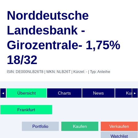
Norddeutsche
Landesbank -
Girozentrale- 1,75%
18/32
ISIN: DE000NLB26T8
| WKN: NLB26T
| Kürzel: -
| Typ: Anleihe
Übersicht
Charts
News
Kurshi
◄
►
Frankfurt
Portfolio
Kaufen
Verkaufen
Watchlist