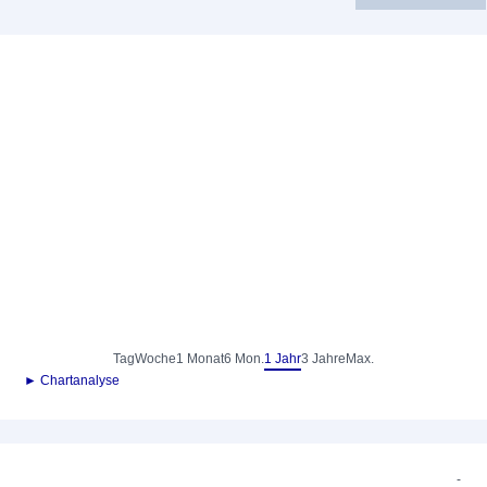
Tag
Woche
1 Monat
6 Mon.
1 Jahr
3 Jahre
Max.
► Chartanalyse
-