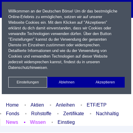
Willkommen an der Deutschen Börse! Um dir das bestmögliche
Online-Erlebnis zu ermöglichen, setzen wir auf unserer
Webseite Cookies ein. Mit dem Klicken auf "Akzeptieren"
erklärst du dich damit einverstanden, dass wir Cookies oder
verwandte Technologien verwenden dürfen. Über den Button
"Einstellungen" kannst du der Verwendung der genannten
Dienste im Einzelnen zustimmen oder widersprechen.
Detaillierte Informationen und wie du der Verwendung von
Cookies und verwandten Technologien auf dieser Website
Name / WKN / ISIN / Kürzel
jederzeit widersprechen kannst, findest du in unseren
Datenschutzhinweisen
.
Newsletter
Kontakt
English
Einstellungen
Ablehnen
Akzeptieren
Xetra Realtime
Watchlist
Portfolio
Login
Home
Aktien
Anleihen
ETF/ETP
Fonds
Rohstoffe
Zertifikate
Nachhaltig
News
Wissen
Einstieg