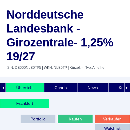
Norddeutsche
Landesbank -
Girozentrale- 1,25%
19/27
ISIN: DE000NLB0TP5
| WKN: NLB0TP
| Kürzel: -
| Typ: Anleihe
Übersicht
Charts
News
Kurshi
◄
►
Frankfurt
Portfolio
Kaufen
Verkaufen
Watchlist