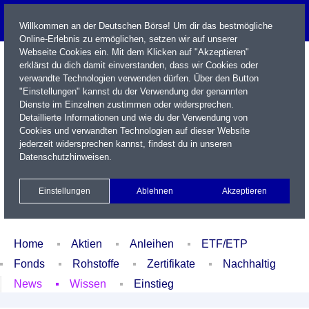
Willkommen an der Deutschen Börse! Um dir das bestmögliche
Online-Erlebnis zu ermöglichen, setzen wir auf unserer
Webseite Cookies ein. Mit dem Klicken auf "Akzeptieren"
erklärst du dich damit einverstanden, dass wir Cookies oder
verwandte Technologien verwenden dürfen. Über den Button
"Einstellungen" kannst du der Verwendung der genannten
Dienste im Einzelnen zustimmen oder widersprechen.
Detaillierte Informationen und wie du der Verwendung von
Cookies und verwandten Technologien auf dieser Website
Name / WKN / ISIN / Kürzel
jederzeit widersprechen kannst, findest du in unseren
Datenschutzhinweisen
.
Newsletter
Kontakt
English
Einstellungen
Ablehnen
Akzeptieren
Xetra Realtime
Watchlist
Portfolio
Login
Home
Aktien
Anleihen
ETF/ETP
Fonds
Rohstoffe
Zertifikate
Nachhaltig
News
Wissen
Einstieg