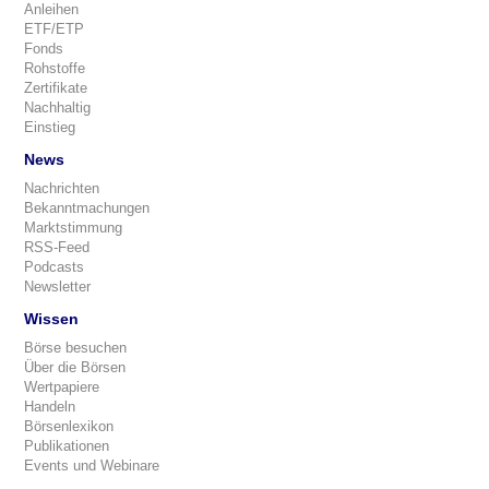
Anleihen
ETF/ETP
Fonds
Rohstoffe
Zertifikate
Nachhaltig
Einstieg
News
Nachrichten
Bekanntmachungen
Marktstimmung
RSS-Feed
Podcasts
Newsletter
Wissen
Börse besuchen
Über die Börsen
Wertpapiere
Handeln
Börsenlexikon
Publikationen
Events und Webinare