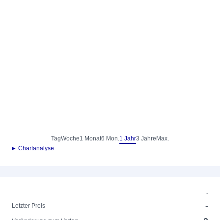
Tag
Woche
1 Monat
6 Mon.
1 Jahr
3 Jahre
Max.
► Chartanalyse
-
-
Letzter Preis