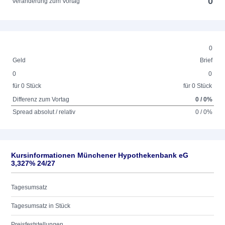
0
Veränderung zum Vortag
0
Geld
Brief
0
0
für 0 Stück
für 0 Stück
Differenz zum Vortag
0 / 0%
Spread absolut / relativ
0 / 0%
Kursinformationen Münchener Hypothekenbank eG
3,327% 24/27
Tagesumsatz
Tagesumsatz in Stück
Preisfeststellungen