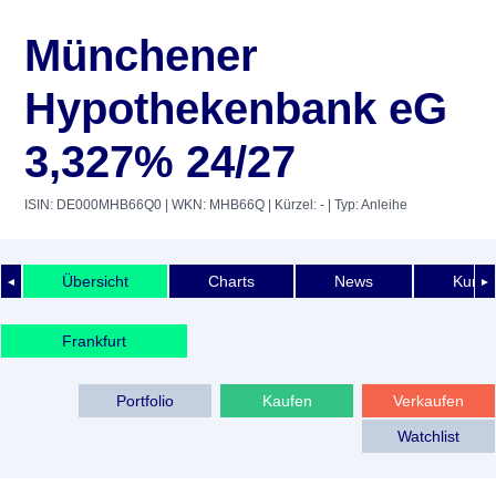
Münchener
Hypothekenbank eG
3,327% 24/27
ISIN: DE000MHB66Q0
| WKN: MHB66Q
| Kürzel: -
| Typ: Anleihe
Übersicht
Charts
News
Kurshi
◄
►
Frankfurt
Portfolio
Kaufen
Verkaufen
Watchlist