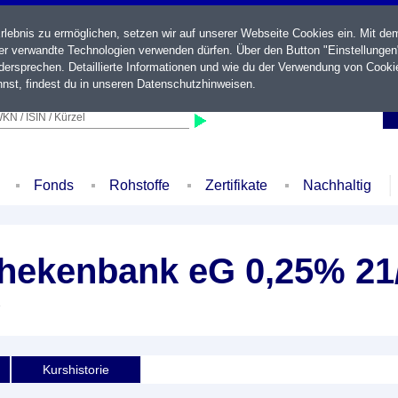
ebnis zu ermöglichen, setzen wir auf unserer Webseite Cookies ein. Mit de
der verwandte Technologien verwenden dürfen. Über den Button "Einstellungen
ersprechen. Detaillierte Informationen und wie du der Verwendung von Cooki
nst, findest du in unseren
Datenschutzhinweisen
.
KN / ISIN / Kürzel
Fonds
Rohstoffe
Zertifikate
Nachhaltig
hekenbank eG 0,25% 21
e
Kurshistorie