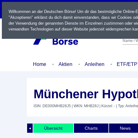
LIVE
Willkommen an der Deutschen Börse! Um dir das bestmögliche Online-Erl
"Akzeptieren" erklärst du dich damit einverstanden, dass wir Cookies o
der Verwendung der genannten Dienste im Einzelnen zustimmen oder wid
verwandten Technologien auf dieser Website jederzeit widersprechen kan
Name / W
Home
Aktien
Anleihen
ETF/ETP
Münchener Hypot
ISIN: DE000MHB28J5
| WKN: MHB28J
| Kürzel: -
| Typ: Anleih
Übersicht
Charts
News
◄