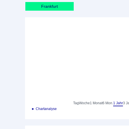
Frankfurt
Tag
Woche
1 Monat
6 Mon.
1 Jahr
3 J
► Chartanalyse