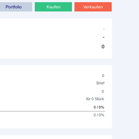
Portfolio
Kaufen
Verkaufen
-
-
0
0
Brief
0
für 0 Stück
0 / 0%
0 / 0%