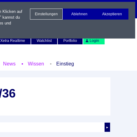
m Klicken auf
Einstellungen
Ablehnen
Akzeptieren
" kannst du
es und
Newsletter
Kontakt
English
Xetra Realtime
Watchlist
Portfolio
Login
News
Wissen
Einstieg
/36
►