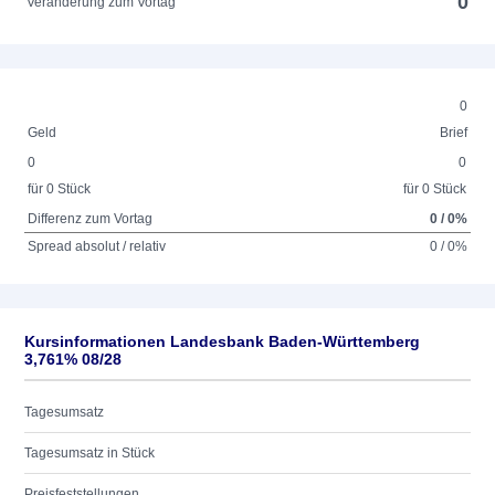
0
Veränderung zum Vortag
0
Geld
Brief
0
0
für 0 Stück
für 0 Stück
Differenz zum Vortag
0 / 0%
Spread absolut / relativ
0 / 0%
Kursinformationen Landesbank Baden-Württemberg
3,761% 08/28
Tagesumsatz
Tagesumsatz in Stück
Preisfeststellungen