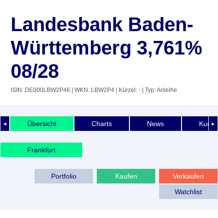
Landesbank Baden-
Württemberg 3,761%
08/28
ISIN: DE000LBW2P46
| WKN: LBW2P4
| Kürzel: -
| Typ: Anleihe
Übersicht
Charts
News
Kurshi
◄
►
Frankfurt
Portfolio
Kaufen
Verkaufen
Watchlist