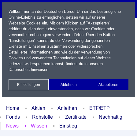
Willkommen an der Deutschen Börse! Um dir das bestmögliche
Online-Erlebnis zu ermöglichen, setzen wir auf unserer
Webseite Cookies ein. Mit dem Klicken auf "Akzeptieren"
erklärst du dich damit einverstanden, dass wir Cookies oder
verwandte Technologien verwenden dürfen. Über den Button
"Einstellungen" kannst du der Verwendung der genannten
Dienste im Einzelnen zustimmen oder widersprechen.
Detaillierte Informationen und wie du der Verwendung von
Cookies und verwandten Technologien auf dieser Website
Name / WKN / ISIN / Kürzel
jederzeit widersprechen kannst, findest du in unseren
Datenschutzhinweisen
.
Newsletter
Kontakt
English
Einstellungen
Ablehnen
Akzeptieren
Xetra Realtime
Watchlist
Portfolio
Login
Home
Aktien
Anleihen
ETF/ETP
Fonds
Rohstoffe
Zertifikate
Nachhaltig
News
Wissen
Einstieg