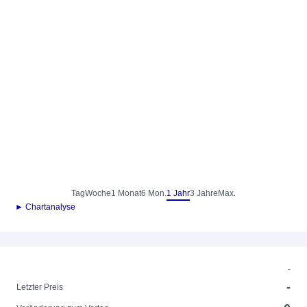
Tag
Woche
1 Monat
6 Mon.
1 Jahr
3 Jahre
Max.
► Chartanalyse
-
-
Letzter Preis