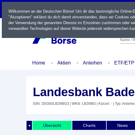
LIVE
Willkommen an der Deutschen Börse! Um dir das bestmögliche Online-Erl
"Akzeptieren" erklärst du dich damit einverstanden, dass wir Cookies o
der Verwendung der genannten Dienste im Einzelnen zustimmen oder wid
verwandten Technologien auf dieser Website jederzeit widersprechen kan
Name / W
Home
Aktien
Anleihen
ETF/ETP
Landesbank Bade
ISIN: DE000LB39BG3
| WKN: LB39BG
| Kürzel: -
| Typ: Anleihe
Übersicht
Charts
News
◄