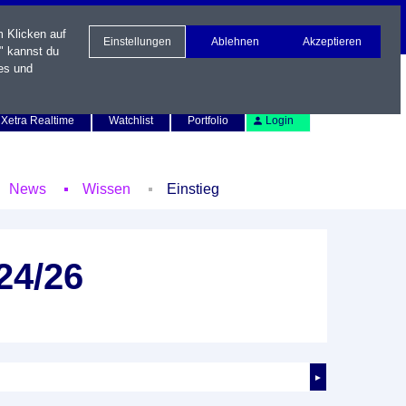
m Klicken auf
Einstellungen
Ablehnen
Akzeptieren
" kannst du
es und
Newsletter
Kontakt
English
Xetra Realtime
Watchlist
Portfolio
Login
News
Wissen
Einstieg
24/26
►