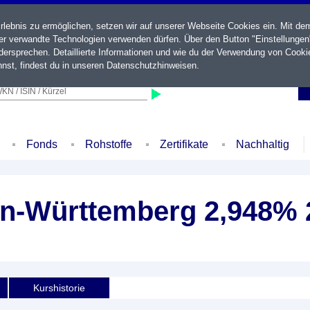
ebnis zu ermöglichen, setzen wir auf unserer Webseite Cookies ein. Mit de
der verwandte Technologien verwenden dürfen. Über den Button "Einstellungen
ersprechen. Detaillierte Informationen und wie du der Verwendung von Cooki
nst, findest du in unseren
Datenschutzhinweisen
.
KN / ISIN / Kürzel
Fonds
Rohstoffe
Zertifikate
Nachhaltig
n-Württemberg 2,948% 
Kurshistorie