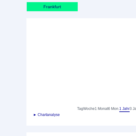
Frankfurt
Tag
Woche
1 Monat
6 Mon.
1 Jahr
3 J
► Chartanalyse