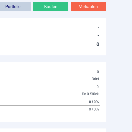
Portfolio
Kaufen
Verkaufen
-
-
0
0
Brief
0
für 0 Stück
0 / 0%
0 / 0%