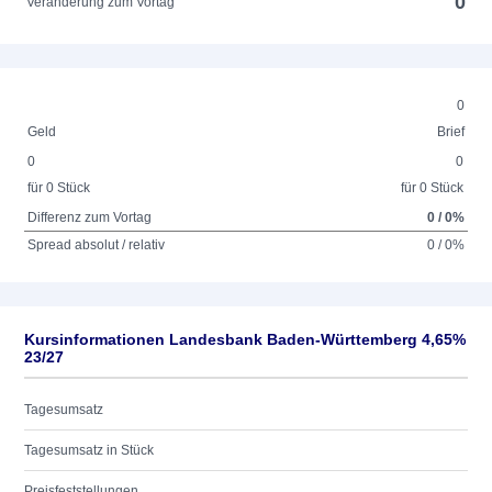
0
Veränderung zum Vortag
0
Geld
Brief
0
0
für 0 Stück
für 0 Stück
Differenz zum Vortag
0 / 0%
Spread absolut / relativ
0 / 0%
Kursinformationen Landesbank Baden-Württemberg 4,65%
23/27
Tagesumsatz
Tagesumsatz in Stück
Preisfeststellungen