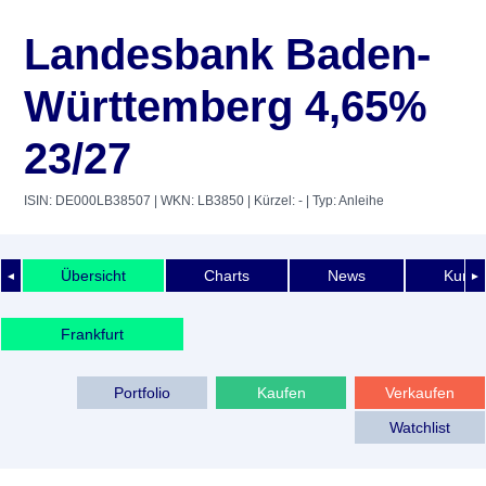
Landesbank Baden-
Württemberg 4,65%
23/27
ISIN: DE000LB38507
| WKN: LB3850
| Kürzel: -
| Typ: Anleihe
Übersicht
Charts
News
Kurshi
◄
►
Frankfurt
Portfolio
Kaufen
Verkaufen
Watchlist