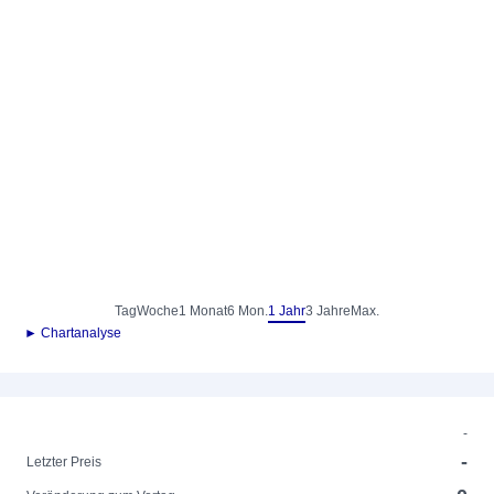
Tag
Woche
1 Monat
6 Mon.
1 Jahr
3 Jahre
Max.
► Chartanalyse
-
-
Letzter Preis