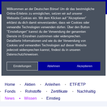
Willkommen an der Deutschen Börse! Um dir das bestmögliche
Online-Erlebnis zu ermöglichen, setzen wir auf unserer
Webseite Cookies ein. Mit dem Klicken auf "Akzeptieren"
erklärst du dich damit einverstanden, dass wir Cookies oder
verwandte Technologien verwenden dürfen. Über den Button
"Einstellungen" kannst du der Verwendung der genannten
Dienste im Einzelnen zustimmen oder widersprechen.
Detaillierte Informationen und wie du der Verwendung von
Cookies und verwandten Technologien auf dieser Website
Name / WKN / ISIN / Kürzel
jederzeit widersprechen kannst, findest du in unseren
Datenschutzhinweisen
.
Newsletter
Kontakt
English
Einstellungen
Ablehnen
Akzeptieren
Xetra Realtime
Watchlist
Portfolio
Login
Home
Aktien
Anleihen
ETF/ETP
Fonds
Rohstoffe
Zertifikate
Nachhaltig
News
Wissen
Einstieg