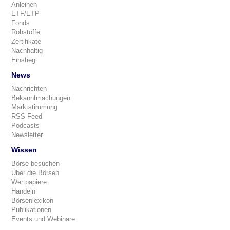
Anleihen
ETF/ETP
Fonds
Rohstoffe
Zertifikate
Nachhaltig
Einstieg
News
Nachrichten
Bekanntmachungen
Marktstimmung
RSS-Feed
Podcasts
Newsletter
Wissen
Börse besuchen
Über die Börsen
Wertpapiere
Handeln
Börsenlexikon
Publikationen
Events und Webinare