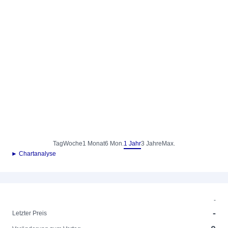
Tag
Woche
1 Monat
6 Mon.
1 Jahr
3 Jahre
Max.
► Chartanalyse
-
-
Letzter Preis