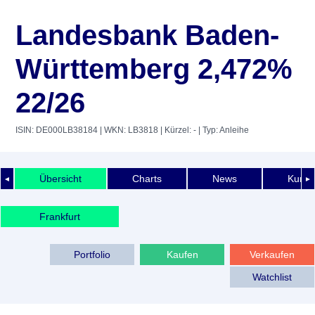
Landesbank Baden-
Württemberg 2,472%
22/26
ISIN: DE000LB38184
| WKN: LB3818
| Kürzel: -
| Typ: Anleihe
Übersicht
Charts
News
Kurshi
◄
►
Frankfurt
Portfolio
Kaufen
Verkaufen
Watchlist