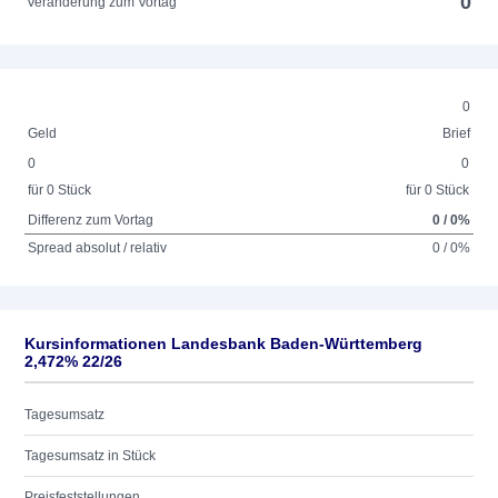
0
Veränderung zum Vortag
0
Geld
Brief
0
0
für 0 Stück
für 0 Stück
Differenz zum Vortag
0 / 0%
Spread absolut / relativ
0 / 0%
Kursinformationen Landesbank Baden-Württemberg
2,472% 22/26
Tagesumsatz
Tagesumsatz in Stück
Preisfeststellungen