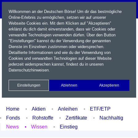
Willkommen an der Deutschen Börse! Um dir das bestmögliche
Online-Erlebnis zu ermöglichen, setzen wir auf unserer
Webseite Cookies ein. Mit dem Klicken auf "Akzeptieren"
erklärst du dich damit einverstanden, dass wir Cookies oder
verwandte Technologien verwenden dürfen. Über den Button
"Einstellungen" kannst du der Verwendung der genannten
Dienste im Einzelnen zustimmen oder widersprechen.
Detaillierte Informationen und wie du der Verwendung von
Cookies und verwandten Technologien auf dieser Website
Name / WKN / ISIN / Kürzel
jederzeit widersprechen kannst, findest du in unseren
Datenschutzhinweisen
.
Newsletter
Kontakt
English
Einstellungen
Ablehnen
Akzeptieren
Xetra Realtime
Watchlist
Portfolio
Login
Home
Aktien
Anleihen
ETF/ETP
Fonds
Rohstoffe
Zertifikate
Nachhaltig
News
Wissen
Einstieg