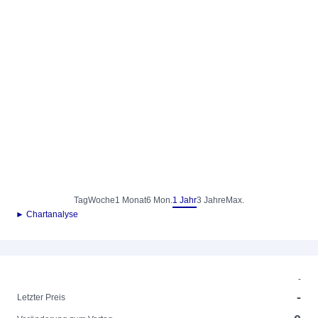
Tag
Woche
1 Monat
6 Mon.
1 Jahr
3 Jahre
Max.
► Chartanalyse
-
-
Letzter Preis