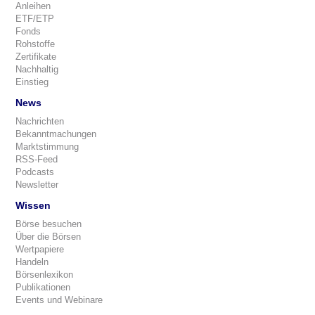
Anleihen
ETF/ETP
Fonds
Rohstoffe
Zertifikate
Nachhaltig
Einstieg
News
Nachrichten
Bekanntmachungen
Marktstimmung
RSS-Feed
Podcasts
Newsletter
Wissen
Börse besuchen
Über die Börsen
Wertpapiere
Handeln
Börsenlexikon
Publikationen
Events und Webinare