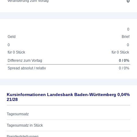
0
Veränderung zum Vortag
0
Geld
Brief
0
0
für 0 Stück
für 0 Stück
Differenz zum Vortag
0 / 0%
Spread absolut / relativ
0 / 0%
Kursinformationen Landesbank Baden-Württemberg 0,04%
21/28
Tagesumsatz
Tagesumsatz in Stück
Preisfeststellungen