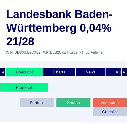
Landesbank Baden-
Württemberg 0,04%
21/28
ISIN: DE000LB2CXE9
| WKN: LB2CXE
| Kürzel: -
| Typ: Anleihe
Übersicht
Charts
News
Kurshi
◄
►
Frankfurt
Portfolio
Kaufen
Verkaufen
Watchlist