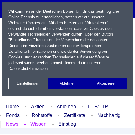
Willkommen an der Deutschen Börse! Um dir das bestmögliche
Online-Erlebnis zu ermöglichen, setzen wir auf unserer
Webseite Cookies ein. Mit dem Klicken auf "Akzeptieren"
erklärst du dich damit einverstanden, dass wir Cookies oder
verwandte Technologien verwenden dürfen. Über den Button
"Einstellungen" kannst du der Verwendung der genannten
Dienste im Einzelnen zustimmen oder widersprechen.
Detaillierte Informationen und wie du der Verwendung von
Cookies und verwandten Technologien auf dieser Website
Name / WKN / ISIN / Kürzel
jederzeit widersprechen kannst, findest du in unseren
Datenschutzhinweisen
.
Newsletter
Kontakt
English
Einstellungen
Ablehnen
Akzeptieren
Xetra Realtime
Watchlist
Portfolio
Login
Home
Aktien
Anleihen
ETF/ETP
Fonds
Rohstoffe
Zertifikate
Nachhaltig
News
Wissen
Einstieg