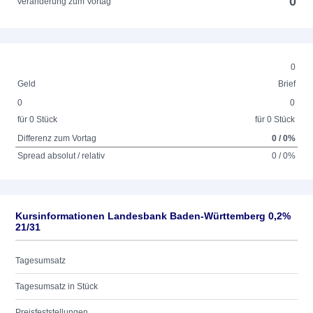
0
Veränderung zum Vortag
0
Geld
Brief
0
0
für 0 Stück
für 0 Stück
Differenz zum Vortag
0 / 0%
Spread absolut / relativ
0 / 0%
Kursinformationen Landesbank Baden-Württemberg 0,2%
21/31
Tagesumsatz
Tagesumsatz in Stück
Preisfeststellungen