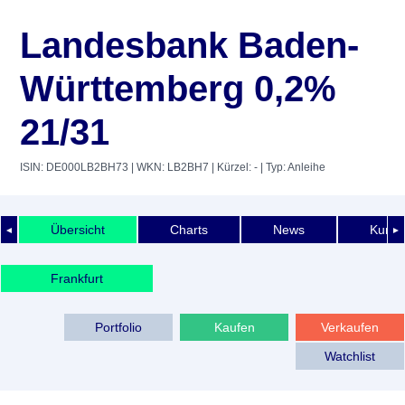
Landesbank Baden-
Württemberg 0,2%
21/31
ISIN: DE000LB2BH73
| WKN: LB2BH7
| Kürzel: -
| Typ: Anleihe
Übersicht
Charts
News
Kurshi
◄
►
Frankfurt
Portfolio
Kaufen
Verkaufen
Watchlist