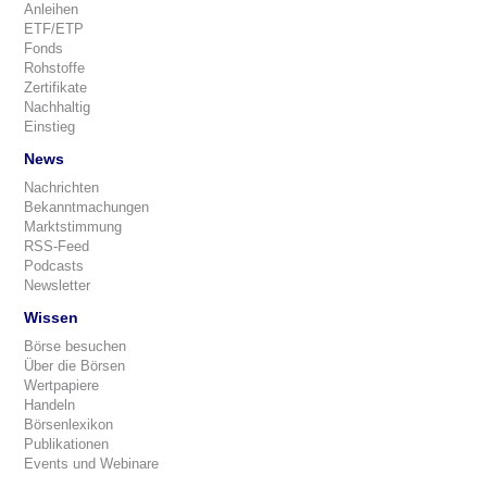
Anleihen
ETF/ETP
Fonds
Rohstoffe
Zertifikate
Nachhaltig
Einstieg
News
Nachrichten
Bekanntmachungen
Marktstimmung
RSS-Feed
Podcasts
Newsletter
Wissen
Börse besuchen
Über die Börsen
Wertpapiere
Handeln
Börsenlexikon
Publikationen
Events und Webinare