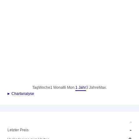
Tag
Woche
1 Monat
6 Mon.
1 Jahr
3 Jahre
Max.
► Chartanalyse
-
-
Letzter Preis