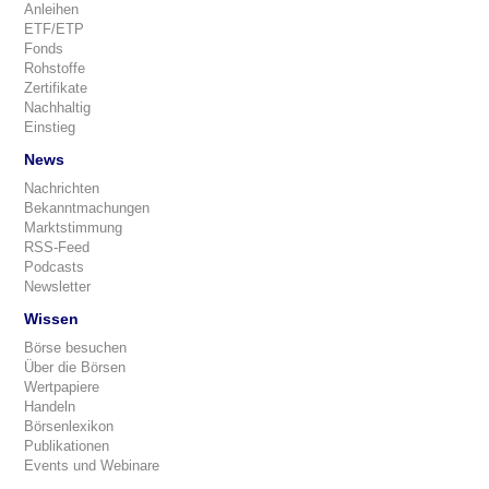
Anleihen
ETF/ETP
Fonds
Rohstoffe
Zertifikate
Nachhaltig
Einstieg
News
Nachrichten
Bekanntmachungen
Marktstimmung
RSS-Feed
Podcasts
Newsletter
Wissen
Börse besuchen
Über die Börsen
Wertpapiere
Handeln
Börsenlexikon
Publikationen
Events und Webinare