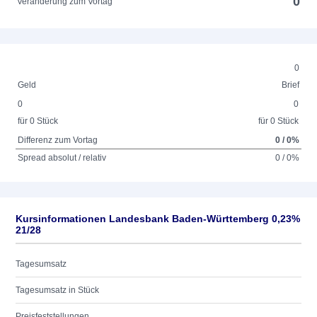
0
Veränderung zum Vortag
0
Geld
Brief
0
0
für 0 Stück
für 0 Stück
Differenz zum Vortag
0 / 0%
Spread absolut / relativ
0 / 0%
Kursinformationen Landesbank Baden-Württemberg 0,23%
21/28
Tagesumsatz
Tagesumsatz in Stück
Preisfeststellungen