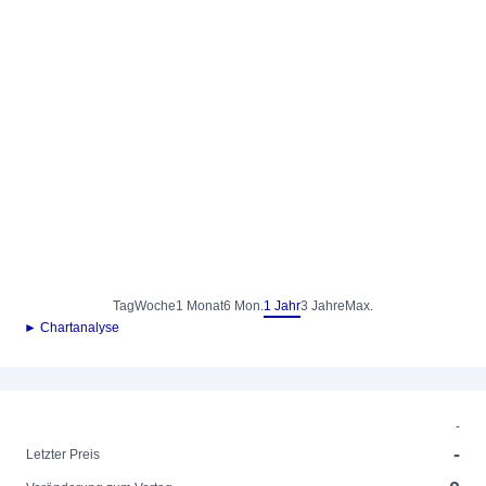
Tag
Woche
1 Monat
6 Mon.
1 Jahr
3 Jahre
Max.
► Chartanalyse
-
-
Letzter Preis