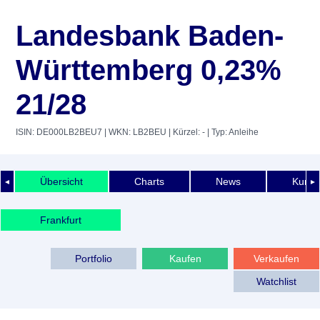
Landesbank Baden-
Württemberg 0,23%
21/28
ISIN: DE000LB2BEU7
| WKN: LB2BEU
| Kürzel: -
| Typ: Anleihe
Übersicht
Charts
News
Kurshi
◄
►
Frankfurt
Portfolio
Kaufen
Verkaufen
Watchlist