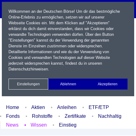
Willkommen an der Deutschen Börse! Um dir das bestmögliche
Online-Erlebnis zu ermöglichen, setzen wir auf unserer
Webseite Cookies ein. Mit dem Klicken auf "Akzeptieren"
erklärst du dich damit einverstanden, dass wir Cookies oder
verwandte Technologien verwenden dürfen. Über den Button
"Einstellungen" kannst du der Verwendung der genannten
Dienste im Einzelnen zustimmen oder widersprechen.
Detaillierte Informationen und wie du der Verwendung von
Cookies und verwandten Technologien auf dieser Website
Name / WKN / ISIN / Kürzel
jederzeit widersprechen kannst, findest du in unseren
Datenschutzhinweisen
.
Newsletter
Kontakt
English
Einstellungen
Ablehnen
Akzeptieren
Xetra Realtime
Watchlist
Portfolio
Login
Home
Aktien
Anleihen
ETF/ETP
Fonds
Rohstoffe
Zertifikate
Nachhaltig
News
Wissen
Einstieg