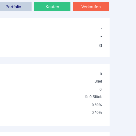
Portfolio
Kaufen
Verkaufen
-
-
0
0
Brief
0
für 0 Stück
0 / 0%
0 / 0%