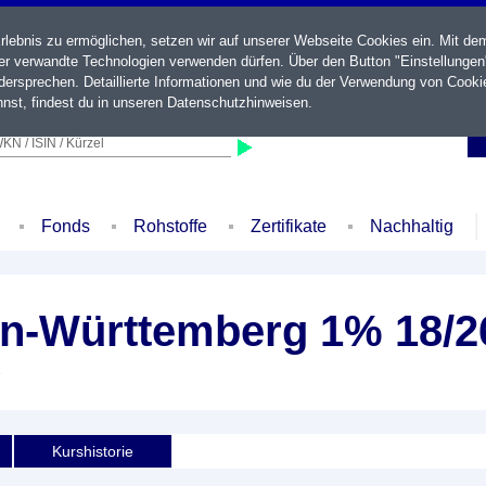
ebnis zu ermöglichen, setzen wir auf unserer Webseite Cookies ein. Mit de
der verwandte Technologien verwenden dürfen. Über den Button "Einstellungen
ersprechen. Detaillierte Informationen und wie du der Verwendung von Cooki
nst, findest du in unseren
Datenschutzhinweisen
.
KN / ISIN / Kürzel
Fonds
Rohstoffe
Zertifikate
Nachhaltig
n-Württemberg 1% 18/2
e
Kurshistorie