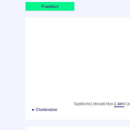
Frankfurt
Tag
Woche
1 Monat
6 Mon.
1 Jahr
3 J
► Chartanalyse