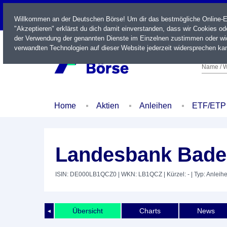
LIVE
Willkommen an der Deutschen Börse! Um dir das bestmögliche Online-Erl
"Akzeptieren" erklärst du dich damit einverstanden, dass wir Cookies o
der Verwendung der genannten Dienste im Einzelnen zustimmen oder wid
verwandten Technologien auf dieser Website jederzeit widersprechen kan
Name / W
Home
Aktien
Anleihen
ETF/ETP
Landesbank Bade
ISIN: DE000LB1QCZ0
| WKN: LB1QCZ
| Kürzel: -
| Typ: Anleih
Übersicht
Charts
News
◄