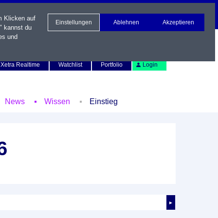
m Klicken auf
Einstellungen
Ablehnen
Akzeptieren
" kannst du
es und
Newsletter
Kontakt
English
Xetra Realtime
Watchlist
Portfolio
Login
News
Wissen
Einstieg
6
►