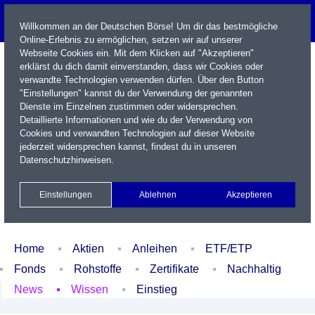
Willkommen an der Deutschen Börse! Um dir das bestmögliche
Online-Erlebnis zu ermöglichen, setzen wir auf unserer
Webseite Cookies ein. Mit dem Klicken auf "Akzeptieren"
erklärst du dich damit einverstanden, dass wir Cookies oder
verwandte Technologien verwenden dürfen. Über den Button
"Einstellungen" kannst du der Verwendung der genannten
Dienste im Einzelnen zustimmen oder widersprechen.
Detaillierte Informationen und wie du der Verwendung von
Cookies und verwandten Technologien auf dieser Website
Name / WKN / ISIN / Kürzel
jederzeit widersprechen kannst, findest du in unseren
Datenschutzhinweisen
.
Newsletter
Kontakt
English
Einstellungen
Ablehnen
Akzeptieren
Xetra Realtime
Watchlist
Portfolio
Login
Home
Aktien
Anleihen
ETF/ETP
Fonds
Rohstoffe
Zertifikate
Nachhaltig
News
Wissen
Einstieg