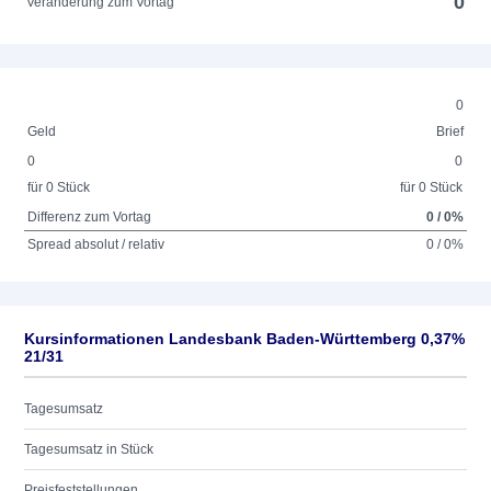
0
Veränderung zum Vortag
0
Geld
Brief
0
0
für 0 Stück
für 0 Stück
Differenz zum Vortag
0 / 0%
Spread absolut / relativ
0 / 0%
Kursinformationen Landesbank Baden-Württemberg 0,37%
21/31
Tagesumsatz
Tagesumsatz in Stück
Preisfeststellungen