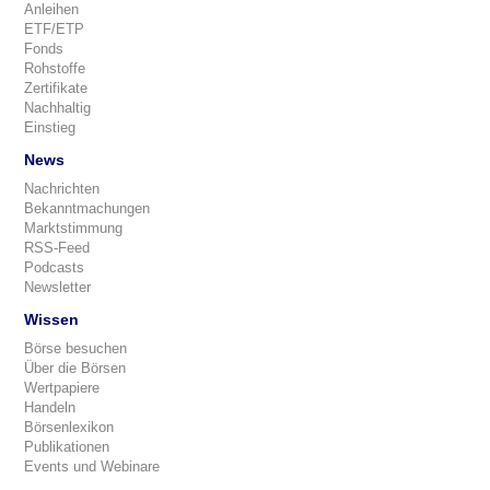
Anleihen
ETF/ETP
Fonds
Rohstoffe
Zertifikate
Nachhaltig
Einstieg
News
Nachrichten
Bekanntmachungen
Marktstimmung
RSS-Feed
Podcasts
Newsletter
Wissen
Börse besuchen
Über die Börsen
Wertpapiere
Handeln
Börsenlexikon
Publikationen
Events und Webinare