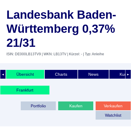
Landesbank Baden-
Württemberg 0,37%
21/31
ISIN: DE000LB13TV9
| WKN: LB13TV
| Kürzel: -
| Typ: Anleihe
Übersicht
Charts
News
Kurshi
◄
►
Frankfurt
Portfolio
Kaufen
Verkaufen
Watchlist