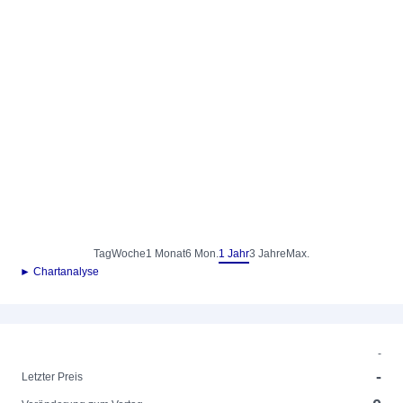
Tag
Woche
1 Monat
6 Mon.
1 Jahr
3 Jahre
Max.
► Chartanalyse
-
-
Letzter Preis