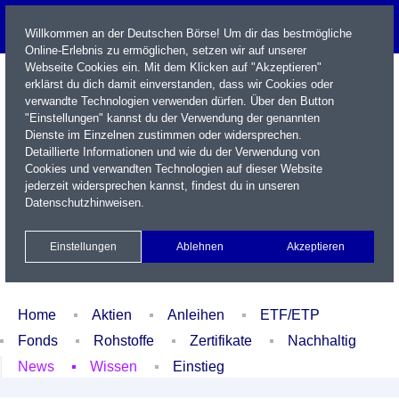
Willkommen an der Deutschen Börse! Um dir das bestmögliche
Online-Erlebnis zu ermöglichen, setzen wir auf unserer
Webseite Cookies ein. Mit dem Klicken auf "Akzeptieren"
erklärst du dich damit einverstanden, dass wir Cookies oder
verwandte Technologien verwenden dürfen. Über den Button
"Einstellungen" kannst du der Verwendung der genannten
Dienste im Einzelnen zustimmen oder widersprechen.
Detaillierte Informationen und wie du der Verwendung von
Cookies und verwandten Technologien auf dieser Website
Name / WKN / ISIN / Kürzel
jederzeit widersprechen kannst, findest du in unseren
Datenschutzhinweisen
.
Newsletter
Kontakt
English
Einstellungen
Ablehnen
Akzeptieren
Xetra Realtime
Watchlist
Portfolio
Login
Home
Aktien
Anleihen
ETF/ETP
Fonds
Rohstoffe
Zertifikate
Nachhaltig
News
Wissen
Einstieg