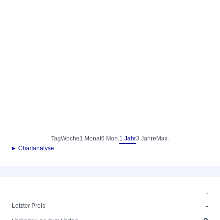
Tag
Woche
1 Monat
6 Mon.
1 Jahr
3 Jahre
Max.
► Chartanalyse
-
-
Letzter Preis