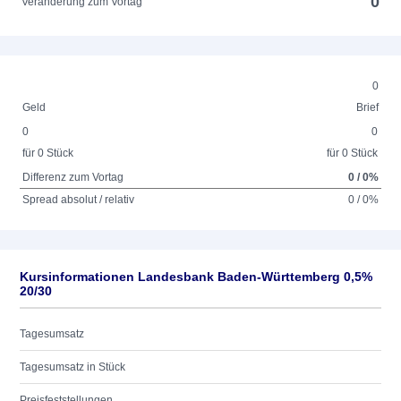
0
Veränderung zum Vortag
0
Geld
Brief
0
0
für 0 Stück
für 0 Stück
Differenz zum Vortag
0 / 0%
Spread absolut / relativ
0 / 0%
Kursinformationen Landesbank Baden-Württemberg 0,5%
20/30
Tagesumsatz
Tagesumsatz in Stück
Preisfeststellungen