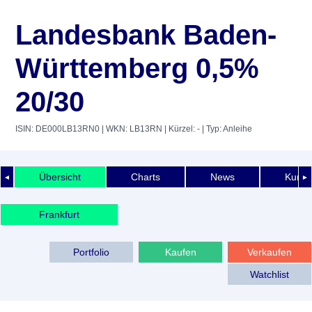
Landesbank Baden-
Württemberg 0,5%
20/30
ISIN: DE000LB13RN0
| WKN: LB13RN
| Kürzel: -
| Typ: Anleihe
Übersicht
Charts
News
Kurshi
◄
►
Frankfurt
Portfolio
Kaufen
Verkaufen
Watchlist