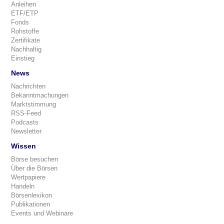
Anleihen
ETF/ETP
Fonds
Rohstoffe
Zertifikate
Nachhaltig
Einstieg
News
Nachrichten
Bekanntmachungen
Marktstimmung
RSS-Feed
Podcasts
Newsletter
Wissen
Börse besuchen
Über die Börsen
Wertpapiere
Handeln
Börsenlexikon
Publikationen
Events und Webinare