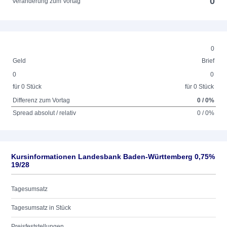
0
Veränderung zum Vortag
0
Geld
Brief
0
0
für 0 Stück
für 0 Stück
Differenz zum Vortag
0 / 0%
Spread absolut / relativ
0 / 0%
Kursinformationen Landesbank Baden-Württemberg 0,75%
19/28
Tagesumsatz
Tagesumsatz in Stück
Preisfeststellungen