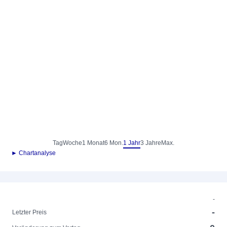
Tag
Woche
1 Monat
6 Mon.
1 Jahr
3 Jahre
Max.
► Chartanalyse
-
-
Letzter Preis