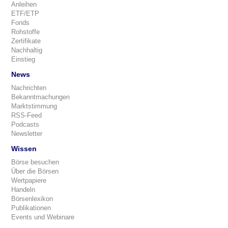
Anleihen
ETF/ETP
Fonds
Rohstoffe
Zertifikate
Nachhaltig
Einstieg
News
Nachrichten
Bekanntmachungen
Marktstimmung
RSS-Feed
Podcasts
Newsletter
Wissen
Börse besuchen
Über die Börsen
Wertpapiere
Handeln
Börsenlexikon
Publikationen
Events und Webinare