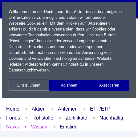
Willkommen an der Deutschen Börse! Um dir das bestmögliche
Online-Erlebnis zu ermöglichen, setzen wir auf unserer
Webseite Cookies ein. Mit dem Klicken auf "Akzeptieren"
erklärst du dich damit einverstanden, dass wir Cookies oder
verwandte Technologien verwenden dürfen. Über den Button
"Einstellungen" kannst du der Verwendung der genannten
Dienste im Einzelnen zustimmen oder widersprechen.
Detaillierte Informationen und wie du der Verwendung von
Cookies und verwandten Technologien auf dieser Website
Name / WKN / ISIN / Kürzel
jederzeit widersprechen kannst, findest du in unseren
Datenschutzhinweisen
.
Newsletter
Kontakt
English
Einstellungen
Ablehnen
Akzeptieren
Xetra Realtime
Watchlist
Portfolio
Login
Home
Aktien
Anleihen
ETF/ETP
Fonds
Rohstoffe
Zertifikate
Nachhaltig
News
Wissen
Einstieg