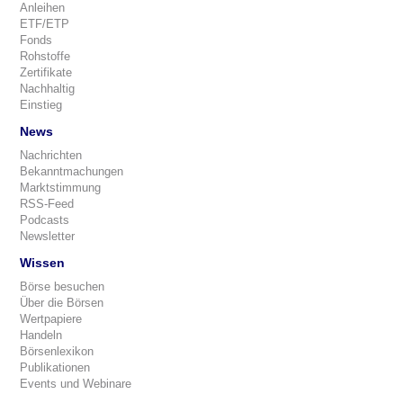
Anleihen
ETF/ETP
Fonds
Rohstoffe
Zertifikate
Nachhaltig
Einstieg
News
Nachrichten
Bekanntmachungen
Marktstimmung
RSS-Feed
Podcasts
Newsletter
Wissen
Börse besuchen
Über die Börsen
Wertpapiere
Handeln
Börsenlexikon
Publikationen
Events und Webinare