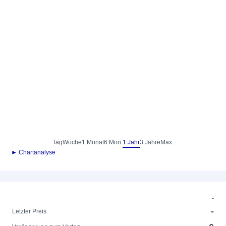
Tag
Woche
1 Monat
6 Mon.
1 Jahr
3 Jahre
Max.
► Chartanalyse
-
-
Letzter Preis