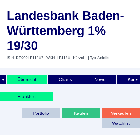
Landesbank Baden-
Württemberg 1%
19/30
ISIN: DE000LB118X7
| WKN: LB118X
| Kürzel: -
| Typ: Anleihe
Übersicht
Charts
News
Kurshi
◄
►
Frankfurt
Portfolio
Kaufen
Verkaufen
Watchlist