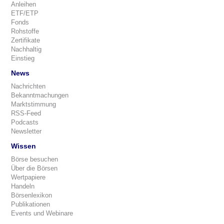
Anleihen
ETF/ETP
Fonds
Rohstoffe
Zertifikate
Nachhaltig
Einstieg
News
Nachrichten
Bekanntmachungen
Marktstimmung
RSS-Feed
Podcasts
Newsletter
Wissen
Börse besuchen
Über die Börsen
Wertpapiere
Handeln
Börsenlexikon
Publikationen
Events und Webinare