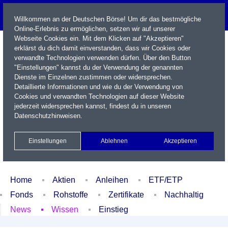
Willkommen an der Deutschen Börse! Um dir das bestmögliche
Online-Erlebnis zu ermöglichen, setzen wir auf unserer
Webseite Cookies ein. Mit dem Klicken auf "Akzeptieren"
erklärst du dich damit einverstanden, dass wir Cookies oder
verwandte Technologien verwenden dürfen. Über den Button
"Einstellungen" kannst du der Verwendung der genannten
Dienste im Einzelnen zustimmen oder widersprechen.
Detaillierte Informationen und wie du der Verwendung von
Cookies und verwandten Technologien auf dieser Website
Name / WKN / ISIN / Kürzel
jederzeit widersprechen kannst, findest du in unseren
Datenschutzhinweisen
.
Newsletter
Kontakt
English
Einstellungen
Ablehnen
Akzeptieren
Xetra Realtime
Watchlist
Portfolio
Login
Home
Aktien
Anleihen
ETF/ETP
Fonds
Rohstoffe
Zertifikate
Nachhaltig
News
Wissen
Einstieg