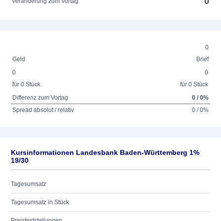
0
Veränderung zum Vortag
0
Geld
Brief
0
0
für 0 Stück
für 0 Stück
Differenz zum Vortag
0 / 0%
Spread absolut / relativ
0 / 0%
Kursinformationen Landesbank Baden-Württemberg 1%
19/30
Tagesumsatz
Tagesumsatz in Stück
Preisfeststellungen