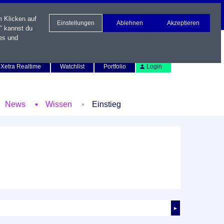
m Klicken auf
Einstellungen
Ablehnen
Akzeptieren
" kannst du
es und
Newsletter
Kontakt
English
Xetra Realtime
Watchlist
Portfolio
Login
News
Wissen
Einstieg
►