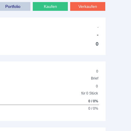
Portfolio
Kaufen
Verkaufen
-
-
0
0
Brief
0
für 0 Stück
0 / 0%
0 / 0%