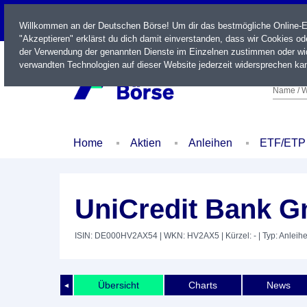
LIVE
Willkommen an der Deutschen Börse! Um dir das bestmögliche Online-Erl
"Akzeptieren" erklärst du dich damit einverstanden, dass wir Cookies o
der Verwendung der genannten Dienste im Einzelnen zustimmen oder wid
verwandten Technologien auf dieser Website jederzeit widersprechen kan
Name / W
Home
Aktien
Anleihen
ETF/ETP
UniCredit Bank G
ISIN: DE000HV2AX54
| WKN: HV2AX5
| Kürzel: -
| Typ: Anleih
Übersicht
Charts
News
◄