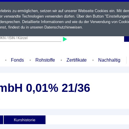
ebnis zu ermöglichen, setzen wir auf unserer Webseite Cookies ein. Mit de
der verwandte Technologien verwenden dürfen. Über den Button "Einstellungen
ersprechen. Detaillierte Informationen und wie du der Verwendung von Cooki
nst, findest du in unseren
Datenschutzhinweisen
.
KN / ISIN / Kürzel
Fonds
Rohstoffe
Zertifikate
Nachhaltig
mbH 0,01% 21/36
e
Kurshistorie