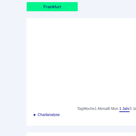
Frankfurt
Tag
Woche
1 Monat
6 Mon.
1 Jahr
3 J
► Chartanalyse