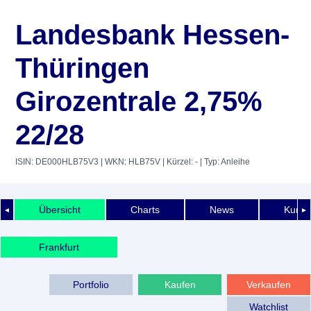
Landesbank Hessen-
Thüringen
Girozentrale 2,75%
22/28
ISIN: DE000HLB75V3
| WKN: HLB75V
| Kürzel: -
| Typ: Anleihe
Übersicht
Charts
News
Kurshi
◄
►
Frankfurt
Portfolio
Kaufen
Verkaufen
Watchlist