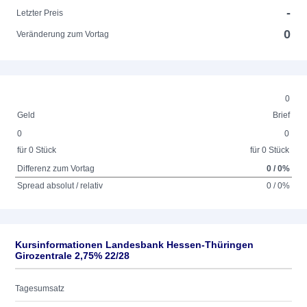
-
Letzter Preis
0
Veränderung zum Vortag
0
Geld
Brief
0
0
für 0 Stück
für 0 Stück
Differenz zum Vortag
0 / 0%
Spread absolut / relativ
0 / 0%
Kursinformationen Landesbank Hessen-Thüringen
Girozentrale 2,75% 22/28
Tagesumsatz