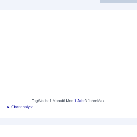
Tag
Woche
1 Monat
6 Mon.
1 Jahr
3 Jahre
Max.
► Chartanalyse
-