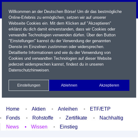
Willkommen an der Deutschen Börse! Um dir das bestmögliche
Online-Erlebnis zu ermöglichen, setzen wir auf unserer
Webseite Cookies ein. Mit dem Klicken auf "Akzeptieren"
erklärst du dich damit einverstanden, dass wir Cookies oder
verwandte Technologien verwenden dürfen. Über den Button
"Einstellungen" kannst du der Verwendung der genannten
Dienste im Einzelnen zustimmen oder widersprechen.
Detaillierte Informationen und wie du der Verwendung von
Cookies und verwandten Technologien auf dieser Website
Name / WKN / ISIN / Kürzel
jederzeit widersprechen kannst, findest du in unseren
Datenschutzhinweisen
.
Newsletter
Kontakt
English
Einstellungen
Ablehnen
Akzeptieren
Xetra Realtime
Watchlist
Portfolio
Login
Home
Aktien
Anleihen
ETF/ETP
Fonds
Rohstoffe
Zertifikate
Nachhaltig
News
Wissen
Einstieg