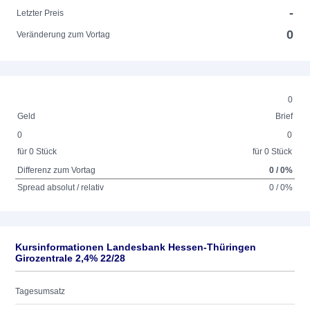
-
Letzter Preis
0
Veränderung zum Vortag
0
Geld
Brief
0
0
für 0 Stück
für 0 Stück
Differenz zum Vortag
0 / 0%
Spread absolut / relativ
0 / 0%
Kursinformationen Landesbank Hessen-Thüringen
Girozentrale 2,4% 22/28
Tagesumsatz