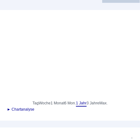
Tag
Woche
1 Monat
6 Mon.
1 Jahr
3 Jahre
Max.
► Chartanalyse
-