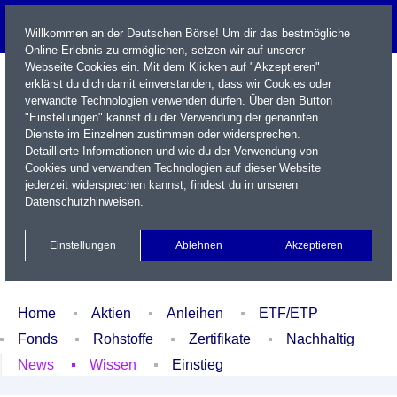
Willkommen an der Deutschen Börse! Um dir das bestmögliche
Online-Erlebnis zu ermöglichen, setzen wir auf unserer
Webseite Cookies ein. Mit dem Klicken auf "Akzeptieren"
erklärst du dich damit einverstanden, dass wir Cookies oder
verwandte Technologien verwenden dürfen. Über den Button
"Einstellungen" kannst du der Verwendung der genannten
Dienste im Einzelnen zustimmen oder widersprechen.
Detaillierte Informationen und wie du der Verwendung von
Cookies und verwandten Technologien auf dieser Website
Name / WKN / ISIN / Kürzel
jederzeit widersprechen kannst, findest du in unseren
Datenschutzhinweisen
.
Newsletter
Kontakt
English
Einstellungen
Ablehnen
Akzeptieren
Xetra Realtime
Watchlist
Portfolio
Login
Home
Aktien
Anleihen
ETF/ETP
Fonds
Rohstoffe
Zertifikate
Nachhaltig
News
Wissen
Einstieg