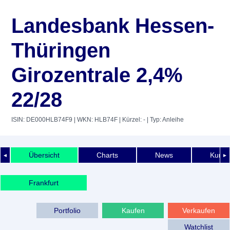
Landesbank Hessen-
Thüringen
Girozentrale 2,4%
22/28
ISIN: DE000HLB74F9
| WKN: HLB74F
| Kürzel: -
| Typ: Anleihe
Übersicht
Charts
News
Kurshi
◄
►
Frankfurt
Portfolio
Kaufen
Verkaufen
Watchlist