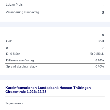
-
Letzter Preis
0
Veränderung zum Vortag
0
Geld
Brief
0
0
für 0 Stück
für 0 Stück
Differenz zum Vortag
0 / 0%
Spread absolut / relativ
0 / 0%
Kursinformationen Landesbank Hessen-Thüringen
Girozentrale 1,02% 22/28
Tagesumsatz