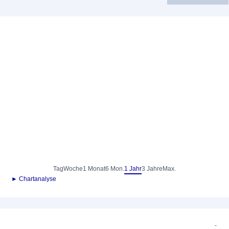
Tag
Woche
1 Monat
6 Mon.
1 Jahr
3 Jahre
Max.
► Chartanalyse
-