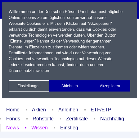
Willkommen an der Deutschen Börse! Um dir das bestmögliche
Online-Erlebnis zu ermöglichen, setzen wir auf unserer
Webseite Cookies ein. Mit dem Klicken auf "Akzeptieren"
erklärst du dich damit einverstanden, dass wir Cookies oder
verwandte Technologien verwenden dürfen. Über den Button
"Einstellungen" kannst du der Verwendung der genannten
Dienste im Einzelnen zustimmen oder widersprechen.
Detaillierte Informationen und wie du der Verwendung von
Cookies und verwandten Technologien auf dieser Website
Name / WKN / ISIN / Kürzel
jederzeit widersprechen kannst, findest du in unseren
Datenschutzhinweisen
.
Newsletter
Kontakt
English
Einstellungen
Ablehnen
Akzeptieren
Xetra Realtime
Watchlist
Portfolio
Login
Home
Aktien
Anleihen
ETF/ETP
Fonds
Rohstoffe
Zertifikate
Nachhaltig
News
Wissen
Einstieg