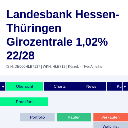
Landesbank Hessen-
Thüringen
Girozentrale 1,02%
22/28
ISIN: DE000HLB7127
| WKN: HLB712
| Kürzel: -
| Typ: Anleihe
Übersicht
Charts
News
Kurshi
◄
►
Frankfurt
Portfolio
Kaufen
Verkaufen
Watchlist