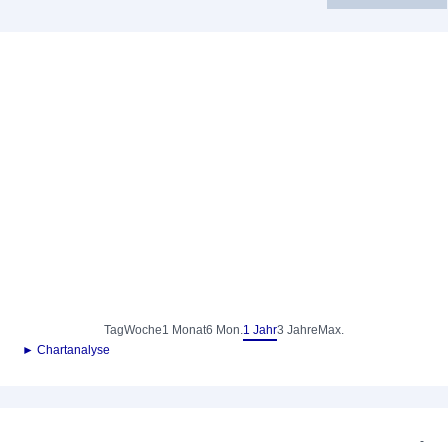
Tag
Woche
1 Monat
6 Mon.
1 Jahr
3 Jahre
Max.
► Chartanalyse
-