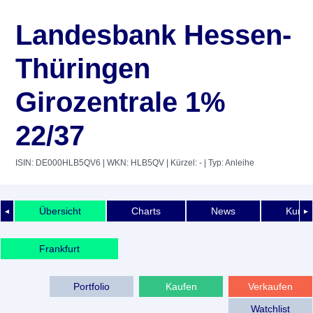
Landesbank Hessen-
Thüringen
Girozentrale 1%
22/37
ISIN: DE000HLB5QV6
| WKN: HLB5QV
| Kürzel: -
| Typ: Anleihe
Übersicht
Charts
News
Kurshi
◄
►
Frankfurt
Portfolio
Kaufen
Verkaufen
Watchlist