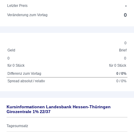
-
Letzter Preis
0
Veränderung zum Vortag
0
Geld
Brief
0
0
für 0 Stück
für 0 Stück
Differenz zum Vortag
0 / 0%
Spread absolut / relativ
0 / 0%
Kursinformationen Landesbank Hessen-Thüringen
Girozentrale 1% 22/37
Tagesumsatz