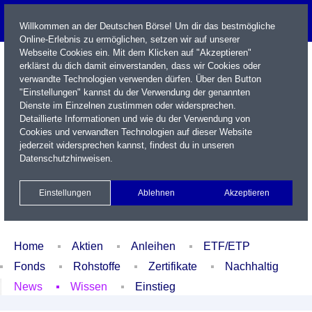
Willkommen an der Deutschen Börse! Um dir das bestmögliche
Online-Erlebnis zu ermöglichen, setzen wir auf unserer
Webseite Cookies ein. Mit dem Klicken auf "Akzeptieren"
erklärst du dich damit einverstanden, dass wir Cookies oder
verwandte Technologien verwenden dürfen. Über den Button
"Einstellungen" kannst du der Verwendung der genannten
Dienste im Einzelnen zustimmen oder widersprechen.
Detaillierte Informationen und wie du der Verwendung von
Cookies und verwandten Technologien auf dieser Website
Name / WKN / ISIN / Kürzel
jederzeit widersprechen kannst, findest du in unseren
Datenschutzhinweisen
.
Newsletter
Kontakt
English
Einstellungen
Ablehnen
Akzeptieren
Xetra Realtime
Watchlist
Portfolio
Login
Home
Aktien
Anleihen
ETF/ETP
Fonds
Rohstoffe
Zertifikate
Nachhaltig
News
Wissen
Einstieg