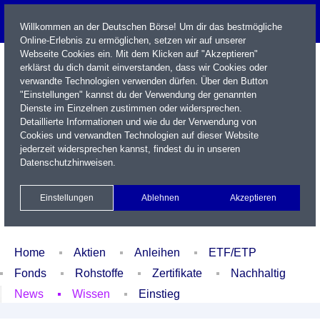
Willkommen an der Deutschen Börse! Um dir das bestmögliche
Online-Erlebnis zu ermöglichen, setzen wir auf unserer
Webseite Cookies ein. Mit dem Klicken auf "Akzeptieren"
erklärst du dich damit einverstanden, dass wir Cookies oder
verwandte Technologien verwenden dürfen. Über den Button
"Einstellungen" kannst du der Verwendung der genannten
Dienste im Einzelnen zustimmen oder widersprechen.
Detaillierte Informationen und wie du der Verwendung von
Cookies und verwandten Technologien auf dieser Website
Name / WKN / ISIN / Kürzel
jederzeit widersprechen kannst, findest du in unseren
Datenschutzhinweisen
.
Newsletter
Kontakt
English
Einstellungen
Ablehnen
Akzeptieren
Xetra Realtime
Watchlist
Portfolio
Login
Home
Aktien
Anleihen
ETF/ETP
Fonds
Rohstoffe
Zertifikate
Nachhaltig
News
Wissen
Einstieg