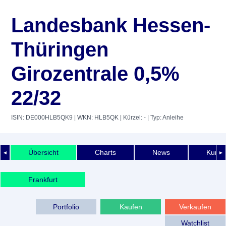
Landesbank Hessen-
Thüringen
Girozentrale 0,5%
22/32
ISIN: DE000HLB5QK9
| WKN: HLB5QK
| Kürzel: -
| Typ: Anleihe
Übersicht
Charts
News
Kurshi
◄
►
Frankfurt
Portfolio
Kaufen
Verkaufen
Watchlist