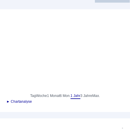
Tag
Woche
1 Monat
6 Mon.
1 Jahr
3 Jahre
Max.
► Chartanalyse
-