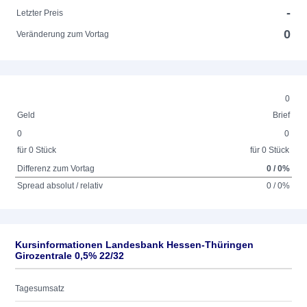
-
Letzter Preis
0
Veränderung zum Vortag
0
Geld
Brief
0
0
für 0 Stück
für 0 Stück
Differenz zum Vortag
0 / 0%
Spread absolut / relativ
0 / 0%
Kursinformationen Landesbank Hessen-Thüringen
Girozentrale 0,5% 22/32
Tagesumsatz