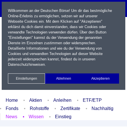
Willkommen an der Deutschen Börse! Um dir das bestmögliche
Online-Erlebnis zu ermöglichen, setzen wir auf unserer
Webseite Cookies ein. Mit dem Klicken auf "Akzeptieren"
erklärst du dich damit einverstanden, dass wir Cookies oder
verwandte Technologien verwenden dürfen. Über den Button
"Einstellungen" kannst du der Verwendung der genannten
Dienste im Einzelnen zustimmen oder widersprechen.
Detaillierte Informationen und wie du der Verwendung von
Cookies und verwandten Technologien auf dieser Website
Name / WKN / ISIN / Kürzel
jederzeit widersprechen kannst, findest du in unseren
Datenschutzhinweisen
.
Newsletter
Kontakt
English
Einstellungen
Ablehnen
Akzeptieren
Xetra Realtime
Watchlist
Portfolio
Login
Home
Aktien
Anleihen
ETF/ETP
Fonds
Rohstoffe
Zertifikate
Nachhaltig
News
Wissen
Einstieg