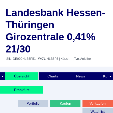
Landesbank Hessen-
Thüringen
Girozentrale 0,41%
21/30
ISIN: DE000HLB5P51
| WKN: HLB5P5
| Kürzel: -
| Typ: Anleihe
Übersicht
Charts
News
Kurshi
◄
►
Frankfurt
Portfolio
Kaufen
Verkaufen
Watchlist