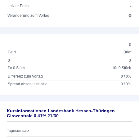
-
Letzter Preis
0
Veränderung zum Vortag
0
Geld
Brief
0
0
für 0 Stück
für 0 Stück
Differenz zum Vortag
0 / 0%
Spread absolut / relativ
0 / 0%
Kursinformationen Landesbank Hessen-Thüringen
Girozentrale 0,41% 21/30
Tagesumsatz