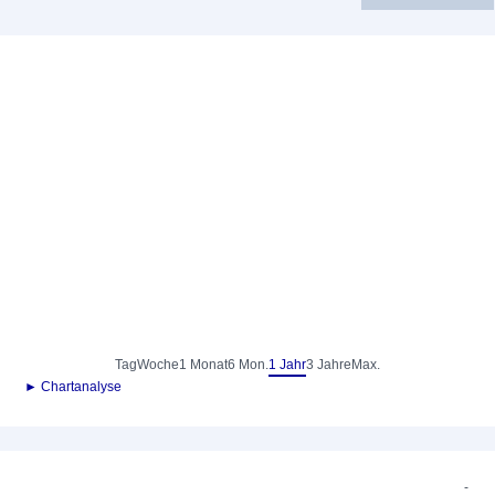
Tag
Woche
1 Monat
6 Mon.
1 Jahr
3 Jahre
Max.
► Chartanalyse
-