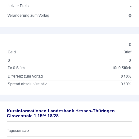
-
Letzter Preis
0
Veränderung zum Vortag
0
Geld
Brief
0
0
für 0 Stück
für 0 Stück
Differenz zum Vortag
0 / 0%
Spread absolut / relativ
0 / 0%
Kursinformationen Landesbank Hessen-Thüringen
Girozentrale 1,15% 18/28
Tagesumsatz