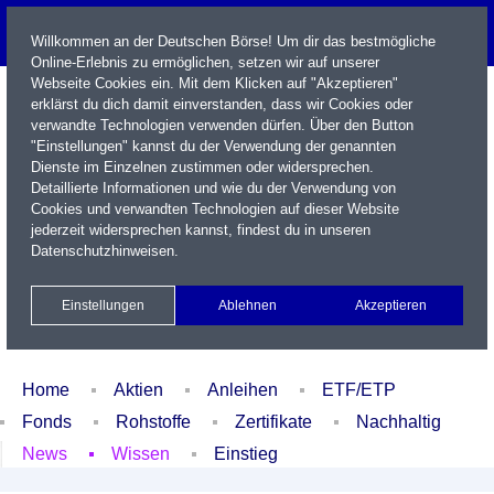
Willkommen an der Deutschen Börse! Um dir das bestmögliche
Online-Erlebnis zu ermöglichen, setzen wir auf unserer
Webseite Cookies ein. Mit dem Klicken auf "Akzeptieren"
erklärst du dich damit einverstanden, dass wir Cookies oder
verwandte Technologien verwenden dürfen. Über den Button
"Einstellungen" kannst du der Verwendung der genannten
Dienste im Einzelnen zustimmen oder widersprechen.
Detaillierte Informationen und wie du der Verwendung von
Cookies und verwandten Technologien auf dieser Website
Name / WKN / ISIN / Kürzel
jederzeit widersprechen kannst, findest du in unseren
Datenschutzhinweisen
.
Newsletter
Kontakt
English
Einstellungen
Ablehnen
Akzeptieren
Xetra Realtime
Watchlist
Portfolio
Login
Home
Aktien
Anleihen
ETF/ETP
Fonds
Rohstoffe
Zertifikate
Nachhaltig
News
Wissen
Einstieg