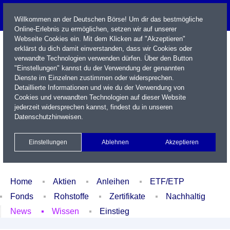
Willkommen an der Deutschen Börse! Um dir das bestmögliche
Online-Erlebnis zu ermöglichen, setzen wir auf unserer
Webseite Cookies ein. Mit dem Klicken auf "Akzeptieren"
erklärst du dich damit einverstanden, dass wir Cookies oder
verwandte Technologien verwenden dürfen. Über den Button
"Einstellungen" kannst du der Verwendung der genannten
Dienste im Einzelnen zustimmen oder widersprechen.
Detaillierte Informationen und wie du der Verwendung von
Cookies und verwandten Technologien auf dieser Website
Name / WKN / ISIN / Kürzel
jederzeit widersprechen kannst, findest du in unseren
Datenschutzhinweisen
.
Newsletter
Kontakt
English
Einstellungen
Ablehnen
Akzeptieren
Xetra Realtime
Watchlist
Portfolio
Login
Home
Aktien
Anleihen
ETF/ETP
Fonds
Rohstoffe
Zertifikate
Nachhaltig
News
Wissen
Einstieg