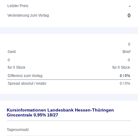
-
Letzter Preis
0
Veränderung zum Vortag
0
Geld
Brief
0
0
für 0 Stück
für 0 Stück
Differenz zum Vortag
0 / 0%
Spread absolut / relativ
0 / 0%
Kursinformationen Landesbank Hessen-Thüringen
Girozentrale 0,95% 18/27
Tagesumsatz