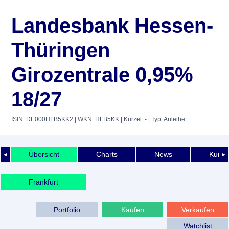
Landesbank Hessen-
Thüringen
Girozentrale 0,95%
18/27
ISIN: DE000HLB5KK2
| WKN: HLB5KK
| Kürzel: -
| Typ: Anleihe
Übersicht
Charts
News
Kurshi
◄
►
Frankfurt
Portfolio
Kaufen
Verkaufen
Watchlist