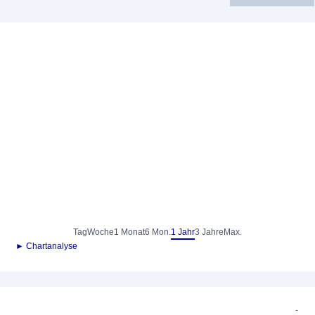
Tag
Woche
1 Monat
6 Mon.
1 Jahr
3 Jahre
Max.
► Chartanalyse
-