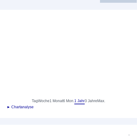
Tag
Woche
1 Monat
6 Mon.
1 Jahr
3 Jahre
Max.
► Chartanalyse
-