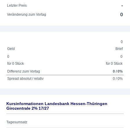
-
Letzter Preis
0
Veränderung zum Vortag
0
Geld
Brief
0
0
für 0 Stück
für 0 Stück
Differenz zum Vortag
0 / 0%
Spread absolut / relativ
0 / 0%
Kursinformationen Landesbank Hessen-Thüringen
Girozentrale 2% 17/27
Tagesumsatz