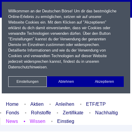
Willkommen an der Deutschen Börse! Um dir das bestmögliche
Online-Erlebnis zu ermöglichen, setzen wir auf unserer
Webseite Cookies ein. Mit dem Klicken auf "Akzeptieren"
erklärst du dich damit einverstanden, dass wir Cookies oder
verwandte Technologien verwenden dürfen. Über den Button
"Einstellungen" kannst du der Verwendung der genannten
Dienste im Einzelnen zustimmen oder widersprechen.
Detaillierte Informationen und wie du der Verwendung von
Cookies und verwandten Technologien auf dieser Website
Name / WKN / ISIN / Kürzel
jederzeit widersprechen kannst, findest du in unseren
Datenschutzhinweisen
.
Newsletter
Kontakt
English
Einstellungen
Ablehnen
Akzeptieren
Xetra Realtime
Watchlist
Portfolio
Login
Home
Aktien
Anleihen
ETF/ETP
Fonds
Rohstoffe
Zertifikate
Nachhaltig
News
Wissen
Einstieg