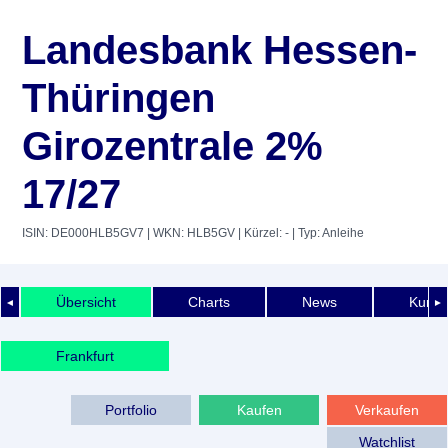
Landesbank Hessen-
Thüringen
Girozentrale 2%
17/27
ISIN: DE000HLB5GV7
| WKN: HLB5GV
| Kürzel: -
| Typ: Anleihe
Übersicht
Charts
News
Kurshi
◄
►
Frankfurt
Portfolio
Kaufen
Verkaufen
Watchlist