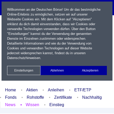
Willkommen an der Deutschen Börse! Um dir das bestmögliche
Online-Erlebnis zu ermöglichen, setzen wir auf unserer
Webseite Cookies ein. Mit dem Klicken auf "Akzeptieren"
erklärst du dich damit einverstanden, dass wir Cookies oder
verwandte Technologien verwenden dürfen. Über den Button
"Einstellungen" kannst du der Verwendung der genannten
Dienste im Einzelnen zustimmen oder widersprechen.
Detaillierte Informationen und wie du der Verwendung von
Cookies und verwandten Technologien auf dieser Website
Name / WKN / ISIN / Kürzel
jederzeit widersprechen kannst, findest du in unseren
Datenschutzhinweisen
.
Newsletter
Kontakt
English
Einstellungen
Ablehnen
Akzeptieren
Xetra Realtime
Watchlist
Portfolio
Login
Home
Aktien
Anleihen
ETF/ETP
Fonds
Rohstoffe
Zertifikate
Nachhaltig
News
Wissen
Einstieg