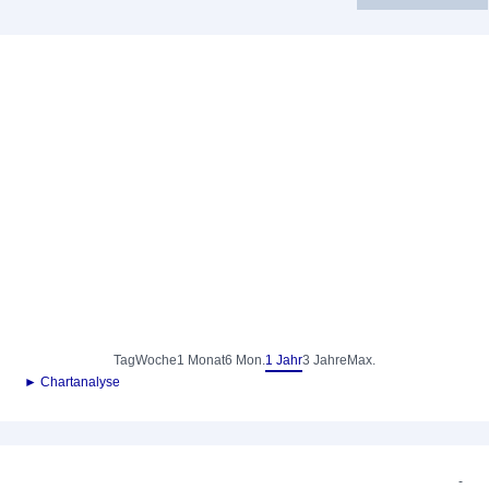
Tag
Woche
1 Monat
6 Mon.
1 Jahr
3 Jahre
Max.
► Chartanalyse
-