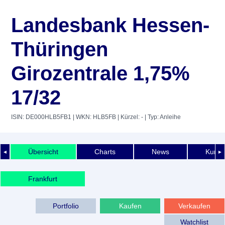
Landesbank Hessen-
Thüringen
Girozentrale 1,75%
17/32
ISIN: DE000HLB5FB1
| WKN: HLB5FB
| Kürzel: -
| Typ: Anleihe
Übersicht
Charts
News
Kurshi
◄
►
Frankfurt
Portfolio
Kaufen
Verkaufen
Watchlist