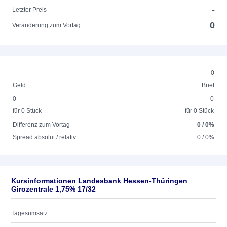
-
Letzter Preis
0
Veränderung zum Vortag
0
Geld
Brief
0
0
für 0 Stück
für 0 Stück
Differenz zum Vortag
0 / 0%
Spread absolut / relativ
0 / 0%
Kursinformationen Landesbank Hessen-Thüringen
Girozentrale 1,75% 17/32
Tagesumsatz