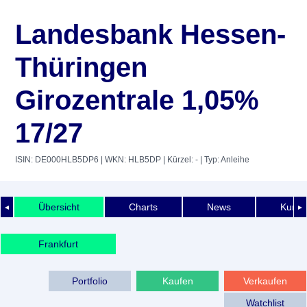
Landesbank Hessen-
Thüringen
Girozentrale 1,05%
17/27
ISIN: DE000HLB5DP6
| WKN: HLB5DP
| Kürzel: -
| Typ: Anleihe
Übersicht
Charts
News
Kurshi
◄
►
Frankfurt
Portfolio
Kaufen
Verkaufen
Watchlist