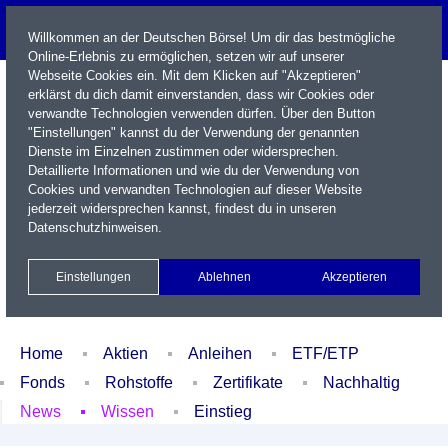
Willkommen an der Deutschen Börse! Um dir das bestmögliche
Online-Erlebnis zu ermöglichen, setzen wir auf unserer
Webseite Cookies ein. Mit dem Klicken auf "Akzeptieren"
erklärst du dich damit einverstanden, dass wir Cookies oder
verwandte Technologien verwenden dürfen. Über den Button
"Einstellungen" kannst du der Verwendung der genannten
Dienste im Einzelnen zustimmen oder widersprechen.
Detaillierte Informationen und wie du der Verwendung von
Cookies und verwandten Technologien auf dieser Website
Name / WKN / ISIN / Kürzel
jederzeit widersprechen kannst, findest du in unseren
Datenschutzhinweisen
.
Newsletter
Kontakt
English
Einstellungen
Ablehnen
Akzeptieren
Xetra Realtime
Watchlist
Portfolio
Login
Home
Aktien
Anleihen
ETF/ETP
Fonds
Rohstoffe
Zertifikate
Nachhaltig
News
Wissen
Einstieg