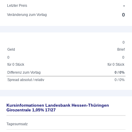
-
Letzter Preis
0
Veränderung zum Vortag
0
Geld
Brief
0
0
für 0 Stück
für 0 Stück
Differenz zum Vortag
0 / 0%
Spread absolut / relativ
0 / 0%
Kursinformationen Landesbank Hessen-Thüringen
Girozentrale 1,05% 17/27
Tagesumsatz