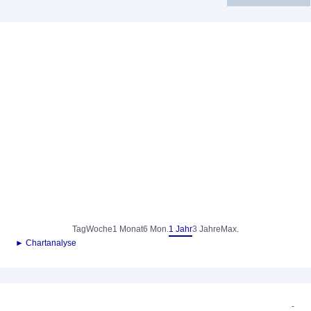
Tag
Woche
1 Monat
6 Mon.
1 Jahr
3 Jahre
Max.
► Chartanalyse
-