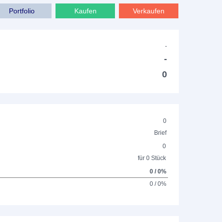
Portfolio
Kaufen
Verkaufen
-
-
0
0
Brief
0
für 0 Stück
0 / 0%
0 / 0%