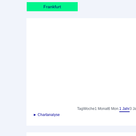
Frankfurt
Tag
Woche
1 Monat
6 Mon.
1 Jahr
3 J
► Chartanalyse