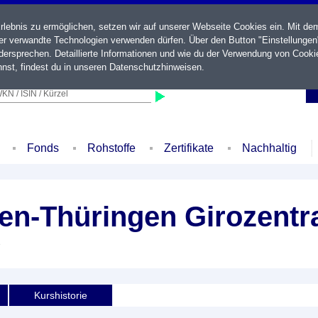
ebnis zu ermöglichen, setzen wir auf unserer Webseite Cookies ein. Mit de
der verwandte Technologien verwenden dürfen. Über den Button "Einstellungen
ersprechen. Detaillierte Informationen und wie du der Verwendung von Cooki
nst, findest du in unseren
Datenschutzhinweisen
.
KN / ISIN / Kürzel
Fonds
Rohstoffe
Zertifikate
Nachhaltig
n-Thüringen Girozentra
e
Kurshistorie