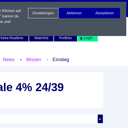
m Klicken auf
Einstellungen
Ablehnen
Akzeptieren
" kannst du
es und
Newsletter
Kontakt
English
Xetra Realtime
Watchlist
Portfolio
Login
News
Wissen
Einstieg
le 4% 24/39
►