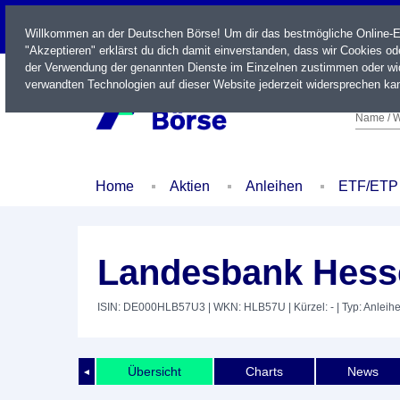
LIVE
Willkommen an der Deutschen Börse! Um dir das bestmögliche Online-Erl
"Akzeptieren" erklärst du dich damit einverstanden, dass wir Cookies o
der Verwendung der genannten Dienste im Einzelnen zustimmen oder wid
verwandten Technologien auf dieser Website jederzeit widersprechen kan
Name / W
Home
Aktien
Anleihen
ETF/ETP
Landesbank Hesse
ISIN: DE000HLB57U3
| WKN: HLB57U
| Kürzel: -
| Typ: Anleih
Übersicht
Charts
News
◄