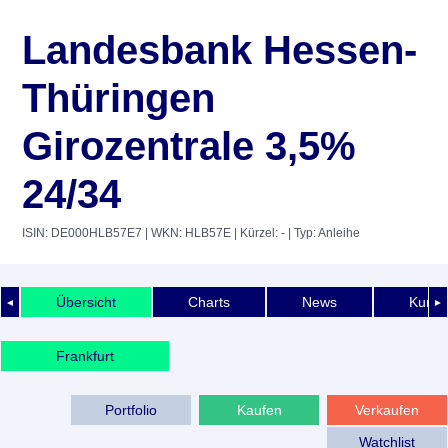
Landesbank Hessen-
Thüringen
Girozentrale 3,5%
24/34
ISIN: DE000HLB57E7
| WKN: HLB57E
| Kürzel: -
| Typ: Anleihe
Übersicht
Charts
News
Kurshi
◄
►
Frankfurt
Portfolio
Kaufen
Verkaufen
Watchlist