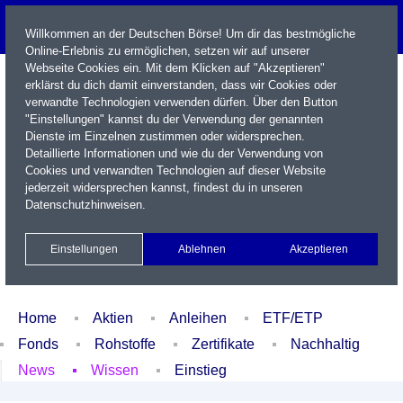
Willkommen an der Deutschen Börse! Um dir das bestmögliche
Online-Erlebnis zu ermöglichen, setzen wir auf unserer
Webseite Cookies ein. Mit dem Klicken auf "Akzeptieren"
erklärst du dich damit einverstanden, dass wir Cookies oder
verwandte Technologien verwenden dürfen. Über den Button
"Einstellungen" kannst du der Verwendung der genannten
Dienste im Einzelnen zustimmen oder widersprechen.
Detaillierte Informationen und wie du der Verwendung von
Cookies und verwandten Technologien auf dieser Website
Name / WKN / ISIN / Kürzel
jederzeit widersprechen kannst, findest du in unseren
Datenschutzhinweisen
.
Newsletter
Kontakt
English
Einstellungen
Ablehnen
Akzeptieren
Xetra Realtime
Watchlist
Portfolio
Login
Home
Aktien
Anleihen
ETF/ETP
Fonds
Rohstoffe
Zertifikate
Nachhaltig
News
Wissen
Einstieg