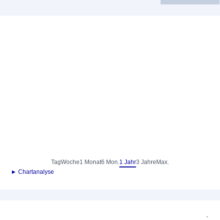
Tag
Woche
1 Monat
6 Mon.
1 Jahr
3 Jahre
Max.
► Chartanalyse
-