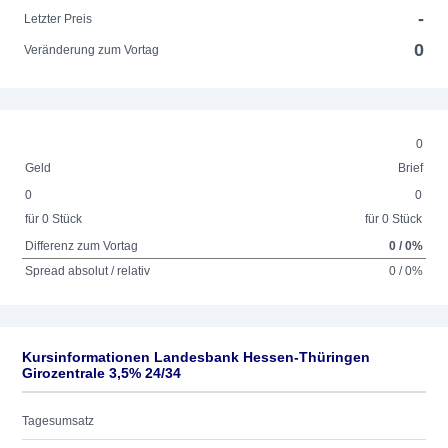
-
Letzter Preis
0
Veränderung zum Vortag
0
Geld
Brief
0
0
für 0 Stück
für 0 Stück
Differenz zum Vortag
0 / 0%
Spread absolut / relativ
0 / 0%
Kursinformationen Landesbank Hessen-Thüringen
Girozentrale 3,5% 24/34
Tagesumsatz