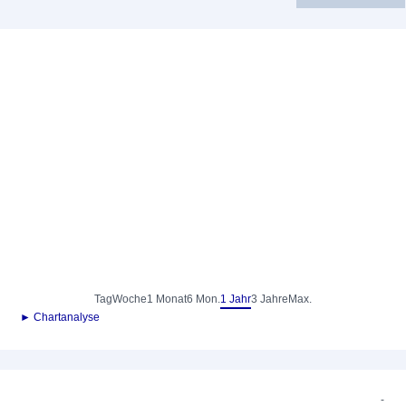
Tag
Woche
1 Monat
6 Mon.
1 Jahr
3 Jahre
Max.
► Chartanalyse
-