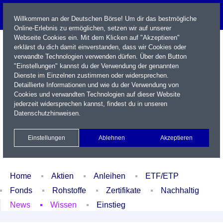
Willkommen an der Deutschen Börse! Um dir das bestmögliche
Online-Erlebnis zu ermöglichen, setzen wir auf unserer
Webseite Cookies ein. Mit dem Klicken auf "Akzeptieren"
erklärst du dich damit einverstanden, dass wir Cookies oder
verwandte Technologien verwenden dürfen. Über den Button
"Einstellungen" kannst du der Verwendung der genannten
Dienste im Einzelnen zustimmen oder widersprechen.
Detaillierte Informationen und wie du der Verwendung von
Cookies und verwandten Technologien auf dieser Website
Name / WKN / ISIN / Kürzel
jederzeit widersprechen kannst, findest du in unseren
Datenschutzhinweisen
.
Newsletter
Kontakt
English
Einstellungen
Ablehnen
Akzeptieren
Xetra Realtime
Watchlist
Portfolio
Login
Home
Aktien
Anleihen
ETF/ETP
Fonds
Rohstoffe
Zertifikate
Nachhaltig
News
Wissen
Einstieg