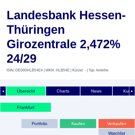
Landesbank Hessen-
Thüringen
Girozentrale 2,472%
24/29
ISIN: DE000HLB54E4
| WKN: HLB54E
| Kürzel: -
| Typ: Anleihe
Übersicht
Charts
News
Kurshi
◄
►
Frankfurt
Portfolio
Kaufen
Verkaufen
Watchlist