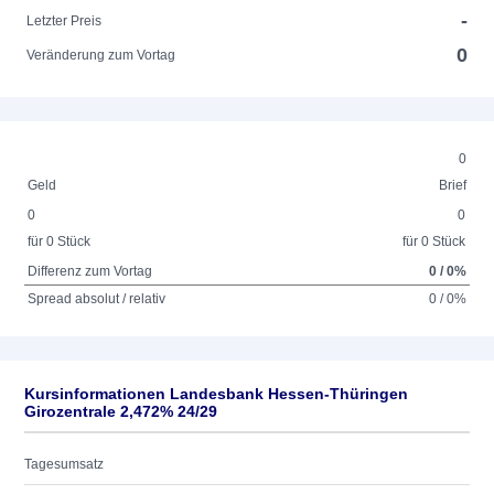
-
Letzter Preis
0
Veränderung zum Vortag
0
Geld
Brief
0
0
für 0 Stück
für 0 Stück
Differenz zum Vortag
0 / 0%
Spread absolut / relativ
0 / 0%
Kursinformationen Landesbank Hessen-Thüringen
Girozentrale 2,472% 24/29
Tagesumsatz