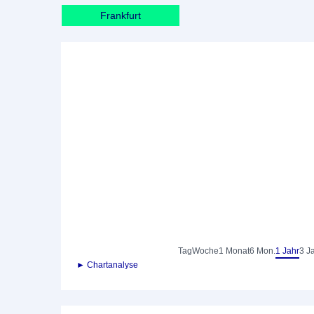
Frankfurt
Tag
Woche
1 Monat
6 Mon.
1 Jahr
3 J
► Chartanalyse