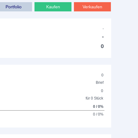
Portfolio
Kaufen
Verkaufen
-
-
0
0
Brief
0
für 0 Stück
0 / 0%
0 / 0%