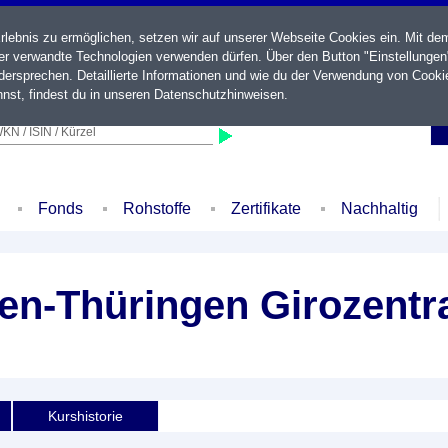
ebnis zu ermöglichen, setzen wir auf unserer Webseite Cookies ein. Mit de
der verwandte Technologien verwenden dürfen. Über den Button "Einstellungen
ersprechen. Detaillierte Informationen und wie du der Verwendung von Cooki
nst, findest du in unseren
Datenschutzhinweisen
.
KN / ISIN / Kürzel
Fonds
Rohstoffe
Zertifikate
Nachhaltig
n-Thüringen Girozentra
Kurshistorie