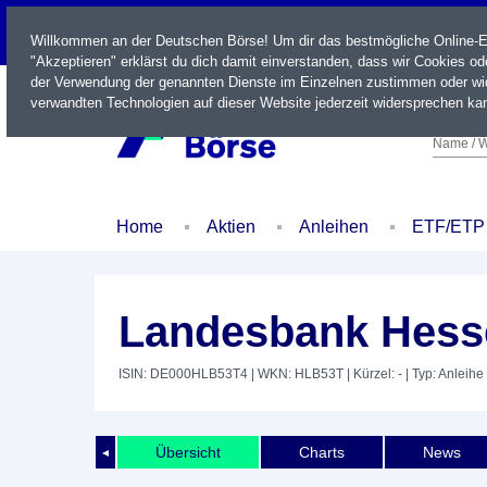
LIVE
Willkommen an der Deutschen Börse! Um dir das bestmögliche Online-Erl
"Akzeptieren" erklärst du dich damit einverstanden, dass wir Cookies o
der Verwendung der genannten Dienste im Einzelnen zustimmen oder wid
verwandten Technologien auf dieser Website jederzeit widersprechen kan
Name / W
Home
Aktien
Anleihen
ETF/ETP
Landesbank Hesse
ISIN: DE000HLB53T4
| WKN: HLB53T
| Kürzel: -
| Typ: Anleihe
Übersicht
Charts
News
◄