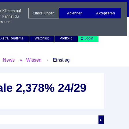
m Klicken auf
Einstellungen
Ablehnen
Akzeptieren
" kannst du
es und
Newsletter
Kontakt
English
Xetra Realtime
Watchlist
Portfolio
Login
News
Wissen
Einstieg
le 2,378% 24/29
►