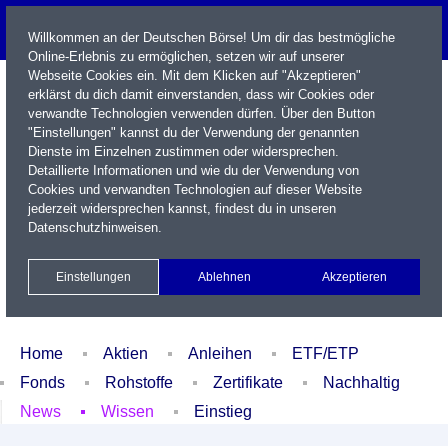
Willkommen an der Deutschen Börse! Um dir das bestmögliche
Online-Erlebnis zu ermöglichen, setzen wir auf unserer
Webseite Cookies ein. Mit dem Klicken auf "Akzeptieren"
erklärst du dich damit einverstanden, dass wir Cookies oder
verwandte Technologien verwenden dürfen. Über den Button
"Einstellungen" kannst du der Verwendung der genannten
Dienste im Einzelnen zustimmen oder widersprechen.
Detaillierte Informationen und wie du der Verwendung von
Cookies und verwandten Technologien auf dieser Website
Name / WKN / ISIN / Kürzel
jederzeit widersprechen kannst, findest du in unseren
Datenschutzhinweisen
.
Newsletter
Kontakt
English
Einstellungen
Ablehnen
Akzeptieren
Xetra Realtime
Watchlist
Portfolio
Login
Home
Aktien
Anleihen
ETF/ETP
Fonds
Rohstoffe
Zertifikate
Nachhaltig
News
Wissen
Einstieg