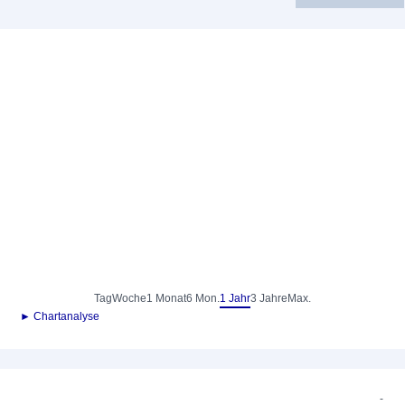
Tag
Woche
1 Monat
6 Mon.
1 Jahr
3 Jahre
Max.
► Chartanalyse
-