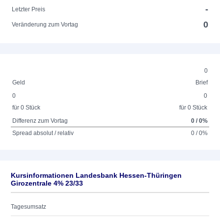
-
Letzter Preis
0
Veränderung zum Vortag
0
Geld
Brief
0
0
für 0 Stück
für 0 Stück
Differenz zum Vortag
0 / 0%
Spread absolut / relativ
0 / 0%
Kursinformationen Landesbank Hessen-Thüringen
Girozentrale 4% 23/33
Tagesumsatz