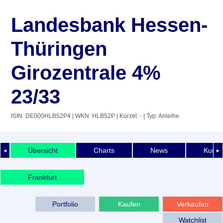
Landesbank Hessen-
Thüringen
Girozentrale 4%
23/33
ISIN: DE000HLB52P4
| WKN: HLB52P
| Kürzel: -
| Typ: Anleihe
Übersicht
Charts
News
Kurshi
◄
►
Frankfurt
Portfolio
Kaufen
Verkaufen
Watchlist