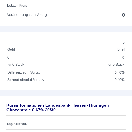
-
Letzter Preis
0
Veränderung zum Vortag
0
Geld
Brief
0
0
für 0 Stück
für 0 Stück
Differenz zum Vortag
0 / 0%
Spread absolut / relativ
0 / 0%
Kursinformationen Landesbank Hessen-Thüringen
Girozentrale 0,67% 20/30
Tagesumsatz