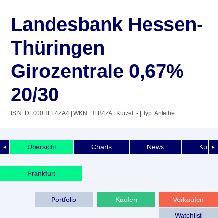
Landesbank Hessen-
Thüringen
Girozentrale 0,67%
20/30
ISIN: DE000HLB4ZA4
| WKN: HLB4ZA
| Kürzel: -
| Typ: Anleihe
Übersicht
Charts
News
Kurshi
◄
►
Frankfurt
Portfolio
Kaufen
Verkaufen
Watchlist