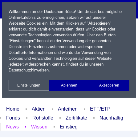
Willkommen an der Deutschen Börse! Um dir das bestmögliche
Online-Erlebnis zu ermöglichen, setzen wir auf unserer
Webseite Cookies ein. Mit dem Klicken auf "Akzeptieren"
erklärst du dich damit einverstanden, dass wir Cookies oder
verwandte Technologien verwenden dürfen. Über den Button
"Einstellungen" kannst du der Verwendung der genannten
Dienste im Einzelnen zustimmen oder widersprechen.
Detaillierte Informationen und wie du der Verwendung von
Cookies und verwandten Technologien auf dieser Website
Name / WKN / ISIN / Kürzel
jederzeit widersprechen kannst, findest du in unseren
Datenschutzhinweisen
.
Newsletter
Kontakt
English
Einstellungen
Ablehnen
Akzeptieren
Xetra Realtime
Watchlist
Portfolio
Login
Home
Aktien
Anleihen
ETF/ETP
Fonds
Rohstoffe
Zertifikate
Nachhaltig
News
Wissen
Einstieg