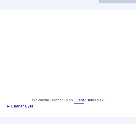
Tag
Woche
1 Monat
6 Mon.
1 Jahr
3 Jahre
Max.
► Chartanalyse
-