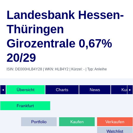
Landesbank Hessen-
Thüringen
Girozentrale 0,67%
20/29
ISIN: DE000HLB4Y28
| WKN: HLB4Y2
| Kürzel: -
| Typ: Anleihe
Übersicht
Charts
News
Kurshi
◄
►
Frankfurt
Portfolio
Kaufen
Verkaufen
Watchlist