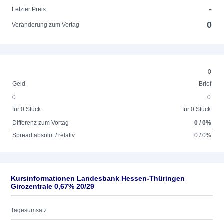
-
Letzter Preis
0
Veränderung zum Vortag
0
Geld
Brief
0
0
für 0 Stück
für 0 Stück
Differenz zum Vortag
0 / 0%
Spread absolut / relativ
0 / 0%
Kursinformationen Landesbank Hessen-Thüringen
Girozentrale 0,67% 20/29
Tagesumsatz