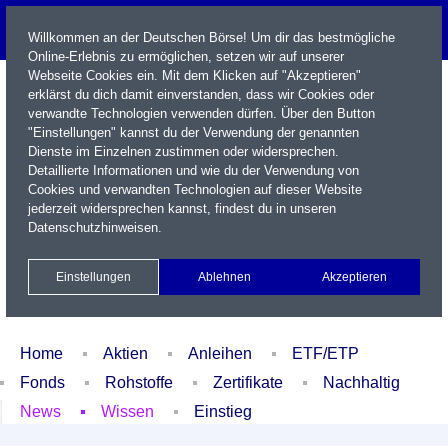
Willkommen an der Deutschen Börse! Um dir das bestmögliche
Online-Erlebnis zu ermöglichen, setzen wir auf unserer
Webseite Cookies ein. Mit dem Klicken auf "Akzeptieren"
erklärst du dich damit einverstanden, dass wir Cookies oder
verwandte Technologien verwenden dürfen. Über den Button
"Einstellungen" kannst du der Verwendung der genannten
Dienste im Einzelnen zustimmen oder widersprechen.
Detaillierte Informationen und wie du der Verwendung von
Cookies und verwandten Technologien auf dieser Website
Name / WKN / ISIN / Kürzel
jederzeit widersprechen kannst, findest du in unseren
Datenschutzhinweisen
.
Newsletter
Kontakt
English
Einstellungen
Ablehnen
Akzeptieren
Xetra Realtime
Watchlist
Portfolio
Login
Home
Aktien
Anleihen
ETF/ETP
Fonds
Rohstoffe
Zertifikate
Nachhaltig
News
Wissen
Einstieg