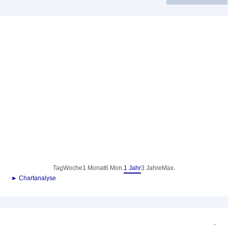
Tag
Woche
1 Monat
6 Mon.
1 Jahr
3 Jahre
Max.
► Chartanalyse
-