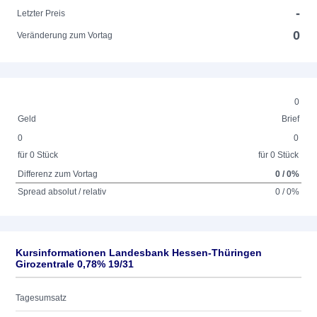
-
Letzter Preis
0
Veränderung zum Vortag
0
Geld
Brief
0
0
für 0 Stück
für 0 Stück
Differenz zum Vortag
0 / 0%
Spread absolut / relativ
0 / 0%
Kursinformationen Landesbank Hessen-Thüringen
Girozentrale 0,78% 19/31
Tagesumsatz