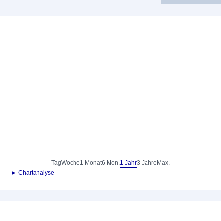
Tag
Woche
1 Monat
6 Mon.
1 Jahr
3 Jahre
Max.
► Chartanalyse
-