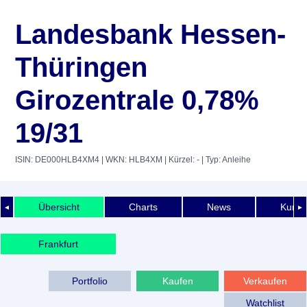
Landesbank Hessen-
Thüringen
Girozentrale 0,78%
19/31
ISIN: DE000HLB4XM4
| WKN: HLB4XM
| Kürzel: -
| Typ: Anleihe
Übersicht
Charts
News
Kurshi
◄
►
Frankfurt
Portfolio
Kaufen
Verkaufen
Watchlist