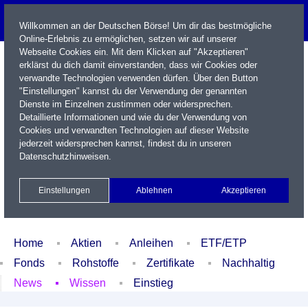
Willkommen an der Deutschen Börse! Um dir das bestmögliche
Online-Erlebnis zu ermöglichen, setzen wir auf unserer
Webseite Cookies ein. Mit dem Klicken auf "Akzeptieren"
erklärst du dich damit einverstanden, dass wir Cookies oder
verwandte Technologien verwenden dürfen. Über den Button
"Einstellungen" kannst du der Verwendung der genannten
Dienste im Einzelnen zustimmen oder widersprechen.
Detaillierte Informationen und wie du der Verwendung von
Cookies und verwandten Technologien auf dieser Website
Name / WKN / ISIN / Kürzel
jederzeit widersprechen kannst, findest du in unseren
Datenschutzhinweisen
.
Newsletter
Kontakt
English
Einstellungen
Ablehnen
Akzeptieren
Xetra Realtime
Watchlist
Portfolio
Login
Home
Aktien
Anleihen
ETF/ETP
Fonds
Rohstoffe
Zertifikate
Nachhaltig
News
Wissen
Einstieg