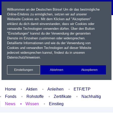
Willkommen an der Deutschen Börse! Um dir das bestmögliche
Online-Erlebnis zu ermöglichen, setzen wir auf unserer
Webseite Cookies ein. Mit dem Klicken auf "Akzeptieren"
erklärst du dich damit einverstanden, dass wir Cookies oder
verwandte Technologien verwenden dürfen. Über den Button
"Einstellungen" kannst du der Verwendung der genannten
Dienste im Einzelnen zustimmen oder widersprechen.
Detaillierte Informationen und wie du der Verwendung von
Cookies und verwandten Technologien auf dieser Website
Name / WKN / ISIN / Kürzel
jederzeit widersprechen kannst, findest du in unseren
Datenschutzhinweisen
.
Newsletter
Kontakt
English
Einstellungen
Ablehnen
Akzeptieren
Xetra Realtime
Watchlist
Portfolio
Login
Home
Aktien
Anleihen
ETF/ETP
Fonds
Rohstoffe
Zertifikate
Nachhaltig
News
Wissen
Einstieg