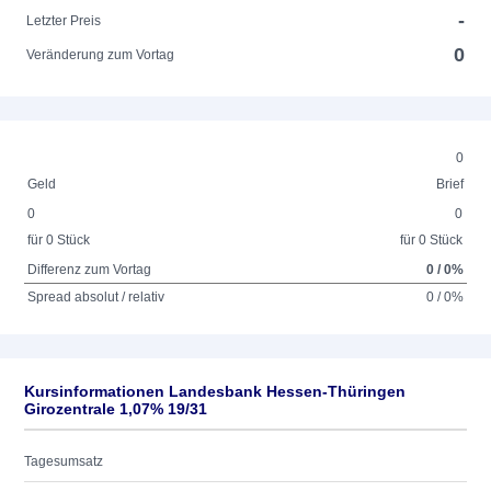
-
Letzter Preis
0
Veränderung zum Vortag
0
Geld
Brief
0
0
für 0 Stück
für 0 Stück
Differenz zum Vortag
0 / 0%
Spread absolut / relativ
0 / 0%
Kursinformationen Landesbank Hessen-Thüringen
Girozentrale 1,07% 19/31
Tagesumsatz