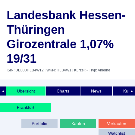
Landesbank Hessen-
Thüringen
Girozentrale 1,07%
19/31
ISIN: DE000HLB4W12
| WKN: HLB4W1
| Kürzel: -
| Typ: Anleihe
Übersicht
Charts
News
Kurshi
◄
►
Frankfurt
Portfolio
Kaufen
Verkaufen
Watchlist