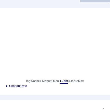
Tag
Woche
1 Monat
6 Mon.
1 Jahr
3 Jahre
Max.
► Chartanalyse
-