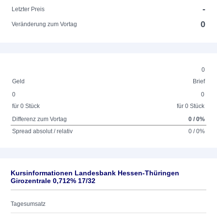
-
Letzter Preis
0
Veränderung zum Vortag
0
Geld
Brief
0
0
für 0 Stück
für 0 Stück
Differenz zum Vortag
0 / 0%
Spread absolut / relativ
0 / 0%
Kursinformationen Landesbank Hessen-Thüringen
Girozentrale 0,712% 17/32
Tagesumsatz