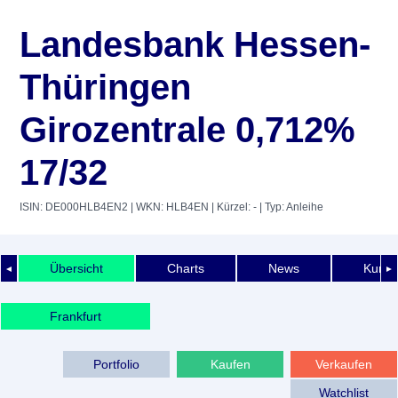
Landesbank Hessen-
Thüringen
Girozentrale 0,712%
17/32
ISIN: DE000HLB4EN2
| WKN: HLB4EN
| Kürzel: -
| Typ: Anleihe
Übersicht
Charts
News
Kurshi
◄
►
Frankfurt
Portfolio
Kaufen
Verkaufen
Watchlist