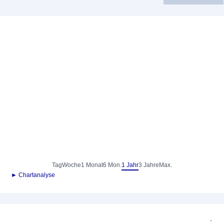
Tag
Woche
1 Monat
6 Mon.
1 Jahr
3 Jahre
Max.
► Chartanalyse
-