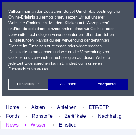
Willkommen an der Deutschen Börse! Um dir das bestmögliche
Online-Erlebnis zu ermöglichen, setzen wir auf unserer
Webseite Cookies ein. Mit dem Klicken auf "Akzeptieren"
erklärst du dich damit einverstanden, dass wir Cookies oder
verwandte Technologien verwenden dürfen. Über den Button
"Einstellungen" kannst du der Verwendung der genannten
Dienste im Einzelnen zustimmen oder widersprechen.
Detaillierte Informationen und wie du der Verwendung von
Cookies und verwandten Technologien auf dieser Website
Name / WKN / ISIN / Kürzel
jederzeit widersprechen kannst, findest du in unseren
Datenschutzhinweisen
.
Newsletter
Kontakt
English
Einstellungen
Ablehnen
Akzeptieren
Xetra Realtime
Watchlist
Portfolio
Login
Home
Aktien
Anleihen
ETF/ETP
Fonds
Rohstoffe
Zertifikate
Nachhaltig
News
Wissen
Einstieg