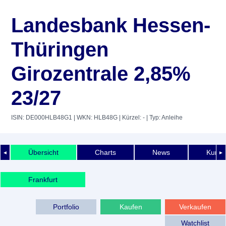
Landesbank Hessen-
Thüringen
Girozentrale 2,85%
23/27
ISIN: DE000HLB48G1
| WKN: HLB48G
| Kürzel: -
| Typ: Anleihe
Übersicht
Charts
News
Kurshi
◄
►
Frankfurt
Portfolio
Kaufen
Verkaufen
Watchlist