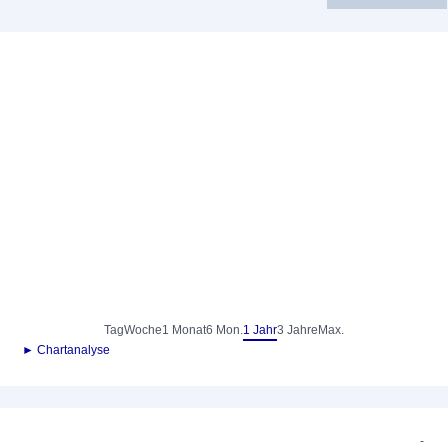
Tag
Woche
1 Monat
6 Mon.
1 Jahr
3 Jahre
Max.
► Chartanalyse
-