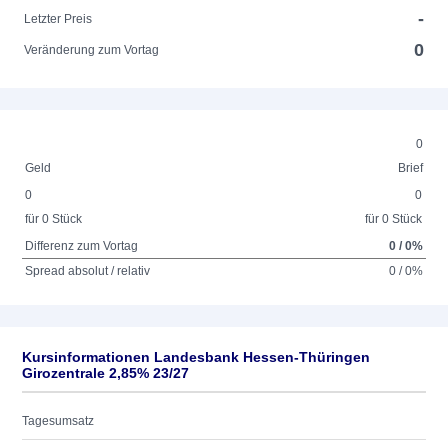
-
Letzter Preis
0
Veränderung zum Vortag
0
Geld
Brief
0
0
für 0 Stück
für 0 Stück
Differenz zum Vortag
0 / 0%
Spread absolut / relativ
0 / 0%
Kursinformationen Landesbank Hessen-Thüringen
Girozentrale 2,85% 23/27
Tagesumsatz