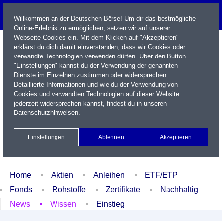
Willkommen an der Deutschen Börse! Um dir das bestmögliche
Online-Erlebnis zu ermöglichen, setzen wir auf unserer
Webseite Cookies ein. Mit dem Klicken auf "Akzeptieren"
erklärst du dich damit einverstanden, dass wir Cookies oder
verwandte Technologien verwenden dürfen. Über den Button
"Einstellungen" kannst du der Verwendung der genannten
Dienste im Einzelnen zustimmen oder widersprechen.
Detaillierte Informationen und wie du der Verwendung von
Cookies und verwandten Technologien auf dieser Website
Name / WKN / ISIN / Kürzel
jederzeit widersprechen kannst, findest du in unseren
Datenschutzhinweisen
.
Newsletter
Kontakt
English
Einstellungen
Ablehnen
Akzeptieren
Xetra Realtime
Watchlist
Portfolio
Login
Home
Aktien
Anleihen
ETF/ETP
Fonds
Rohstoffe
Zertifikate
Nachhaltig
News
Wissen
Einstieg