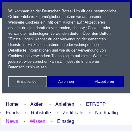
Willkommen an der Deutschen Börse! Um dir das bestmögliche
Online-Erlebnis zu ermöglichen, setzen wir auf unserer
Webseite Cookies ein. Mit dem Klicken auf "Akzeptieren"
erklärst du dich damit einverstanden, dass wir Cookies oder
verwandte Technologien verwenden dürfen. Über den Button
"Einstellungen" kannst du der Verwendung der genannten
Dienste im Einzelnen zustimmen oder widersprechen.
Detaillierte Informationen und wie du der Verwendung von
Cookies und verwandten Technologien auf dieser Website
Name / WKN / ISIN / Kürzel
jederzeit widersprechen kannst, findest du in unseren
Datenschutzhinweisen
.
Newsletter
Kontakt
English
Einstellungen
Ablehnen
Akzeptieren
Xetra Realtime
Watchlist
Portfolio
Login
Home
Aktien
Anleihen
ETF/ETP
Fonds
Rohstoffe
Zertifikate
Nachhaltig
News
Wissen
Einstieg