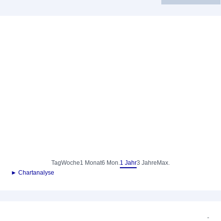
Tag
Woche
1 Monat
6 Mon.
1 Jahr
3 Jahre
Max.
► Chartanalyse
-