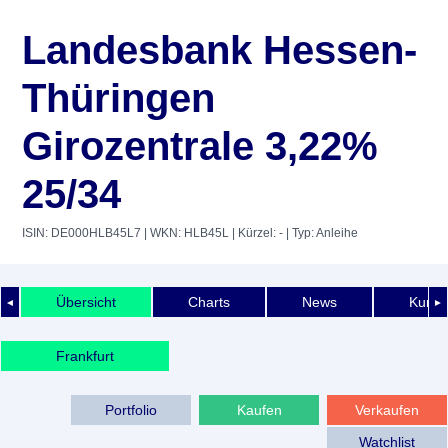
Landesbank Hessen-
Thüringen
Girozentrale 3,22%
25/34
ISIN: DE000HLB45L7
| WKN: HLB45L
| Kürzel: -
| Typ: Anleihe
Übersicht
Charts
News
Kurshi
◄
►
Frankfurt
Portfolio
Kaufen
Verkaufen
Watchlist