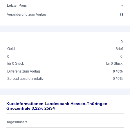
-
Letzter Preis
0
Veränderung zum Vortag
0
Geld
Brief
0
0
für 0 Stück
für 0 Stück
Differenz zum Vortag
0 / 0%
Spread absolut / relativ
0 / 0%
Kursinformationen Landesbank Hessen-Thüringen
Girozentrale 3,22% 25/34
Tagesumsatz