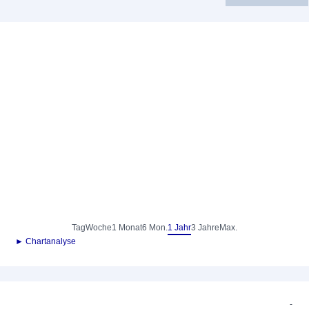
Tag
Woche
1 Monat
6 Mon.
1 Jahr
3 Jahre
Max.
► Chartanalyse
-