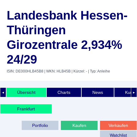
Landesbank Hessen-
Thüringen
Girozentrale 2,934%
24/29
ISIN: DE000HLB45B8
| WKN: HLB45B
| Kürzel: -
| Typ: Anleihe
Übersicht
Charts
News
Kurshi
◄
►
Frankfurt
Portfolio
Kaufen
Verkaufen
Watchlist