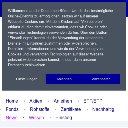
Willkommen an der Deutschen Börse! Um dir das bestmögliche
Online-Erlebnis zu ermöglichen, setzen wir auf unserer
Webseite Cookies ein. Mit dem Klicken auf "Akzeptieren"
erklärst du dich damit einverstanden, dass wir Cookies oder
verwandte Technologien verwenden dürfen. Über den Button
"Einstellungen" kannst du der Verwendung der genannten
Dienste im Einzelnen zustimmen oder widersprechen.
Detaillierte Informationen und wie du der Verwendung von
Cookies und verwandten Technologien auf dieser Website
Name / WKN / ISIN / Kürzel
jederzeit widersprechen kannst, findest du in unseren
Datenschutzhinweisen
.
Newsletter
Kontakt
English
Einstellungen
Ablehnen
Akzeptieren
Xetra Realtime
Watchlist
Portfolio
Login
Home
Aktien
Anleihen
ETF/ETP
Fonds
Rohstoffe
Zertifikate
Nachhaltig
News
Wissen
Einstieg