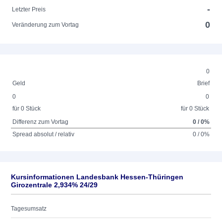
-
Letzter Preis
0
Veränderung zum Vortag
0
Geld
Brief
0
0
für 0 Stück
für 0 Stück
Differenz zum Vortag
0 / 0%
Spread absolut / relativ
0 / 0%
Kursinformationen Landesbank Hessen-Thüringen
Girozentrale 2,934% 24/29
Tagesumsatz