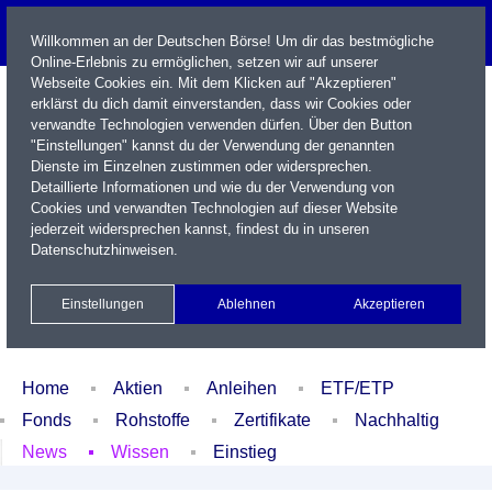
Willkommen an der Deutschen Börse! Um dir das bestmögliche
Online-Erlebnis zu ermöglichen, setzen wir auf unserer
Webseite Cookies ein. Mit dem Klicken auf "Akzeptieren"
erklärst du dich damit einverstanden, dass wir Cookies oder
verwandte Technologien verwenden dürfen. Über den Button
"Einstellungen" kannst du der Verwendung der genannten
Dienste im Einzelnen zustimmen oder widersprechen.
Detaillierte Informationen und wie du der Verwendung von
Cookies und verwandten Technologien auf dieser Website
Name / WKN / ISIN / Kürzel
jederzeit widersprechen kannst, findest du in unseren
Datenschutzhinweisen
.
Newsletter
Kontakt
English
Einstellungen
Ablehnen
Akzeptieren
Xetra Realtime
Watchlist
Portfolio
Login
Home
Aktien
Anleihen
ETF/ETP
Fonds
Rohstoffe
Zertifikate
Nachhaltig
News
Wissen
Einstieg