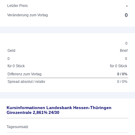
-
Letzter Preis
0
Veränderung zum Vortag
0
Geld
Brief
0
0
für 0 Stück
für 0 Stück
Differenz zum Vortag
0 / 0%
Spread absolut / relativ
0 / 0%
Kursinformationen Landesbank Hessen-Thüringen
Girozentrale 2,861% 24/30
Tagesumsatz