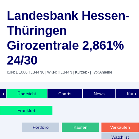
Landesbank Hessen-
Thüringen
Girozentrale 2,861%
24/30
ISIN: DE000HLB44N6
| WKN: HLB44N
| Kürzel: -
| Typ: Anleihe
Übersicht
Charts
News
Kurshi
◄
►
Frankfurt
Portfolio
Kaufen
Verkaufen
Watchlist