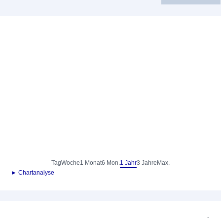
Tag
Woche
1 Monat
6 Mon.
1 Jahr
3 Jahre
Max.
► Chartanalyse
-